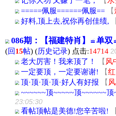
记你大功 又赚了一笔，
【
水
=====佩服======佩服==
【
好料,顶上去,祝你再创佳绩,
086期：【福建特肖】≌单
(
回
15
帖
)
(
历史记录
) 点击:
14714
2
老大厉害！我来顶了！
【
风
一定要顶，一定要谢谢!
【
红
顶·顶·顶·顶·好人有好报
【
风
~~~~~~顶~~~~~顶~~~~~~顶~
23:05:30
看帖顶帖是美德!您辛苦啦!