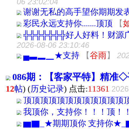
06 23:02:04
谢谢无私的高手望你期期发
彩民永远支持你.......顶顶
【
╬╬╬╬╬╬╬好人好料！财源
2026-08-06 23:10:46
▄▃▂▁★支持
【
谷雨
】
202
086期：【客家平特】精准◇
12
帖
)
(
历史记录
) 点击:
11361
2026
顶顶顶顶顶顶顶顶顶顶顶顶
我顶你，支持你！！！顶！
▆▇_★期期顶你 支持你★_