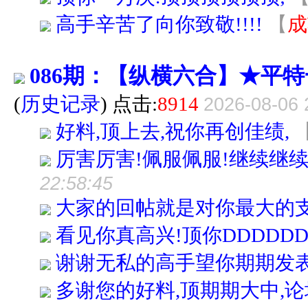
高手辛苦了向你致敬!!!!
【
成
086期：【纵横六合】★平特
(
历史记录
) 点击:
8914
2026-08-06 
好料,顶上去,祝你再创佳绩,
厉害厉害!佩服佩服!继续继续
22:58:45
大家的回帖就是对你最大的
看见你真高兴!顶你DDDDD
谢谢无私的高手望你期期发
多谢您的好料,顶期期大中,