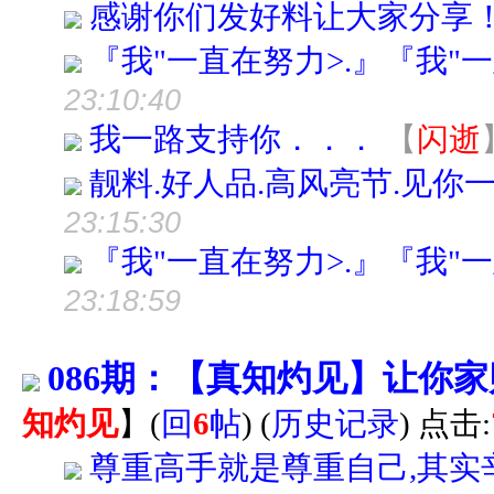
感谢你们发好料让大家分享
『我"一直在努力>.』『我"一
23:10:40
我一路支持你．．．
【
闪逝
靓料.好人品.高风亮节.见你
23:15:30
『我"一直在努力>.』『我"一
23:18:59
086期：【真知灼见】让你
知灼见
】
(
回
6
帖
)
(
历史记录
) 点击:
尊重高手就是尊重自己,其实