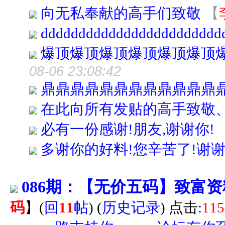
向无私奉献的高手们致敬
【
dddddddddddddddddddddddd
爆顶爆顶爆顶爆顶爆顶爆顶
08-06 23:08:42
鼎鼎鼎鼎鼎鼎鼎鼎鼎鼎鼎鼎
在此向所有发贴的高手致敬
必有一份感谢!朋友,谢谢你!
多谢你的好料!您辛苦了!谢谢
086期：【无价五码】致富
码
】
(
回
11
帖
)
(
历史记录
) 点击:
115