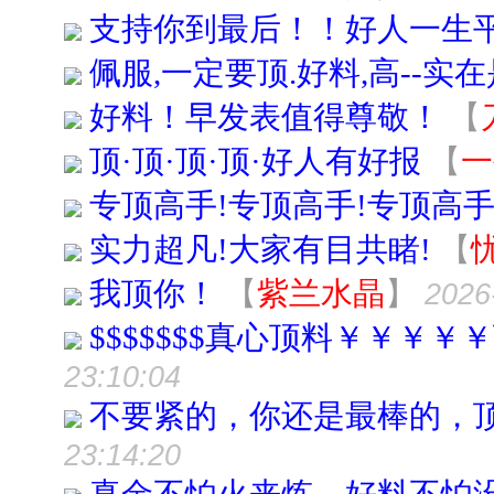
支持你到最后！！好人一生
佩服,一定要顶.好料,高--实在是
好料！早发表值得尊敬！
【
顶·顶·顶·顶·好人有好报
【
一
专顶高手!专顶高手!专顶高手
实力超凡!大家有目共睹!
【
我顶你！
【
紫兰水晶
】
2026
$$$$$$$真心顶料￥￥￥
23:10:04
不要紧的，你还是最棒的，
23:14:20