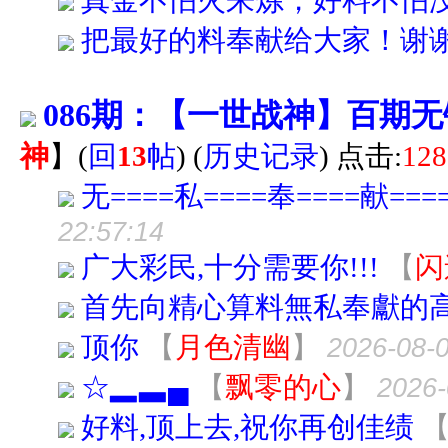
真金不怕火来炼，好料不怕
把最好的料奉献给大家！谢
086期：【一世战神】百期
神
】
(
回
13
帖
)
(
历史记录
) 点击:
128
无====私====奉====献===
22:57:14
广大彩民,十分需要你!!!
【
闪
首先向精心算料無私奉獻的高
顶你
【
月色清幽
】
2026-08-0
☆▂▃▄
【
飘零的心
】
2026-
好料,顶上去,祝你再创佳绩