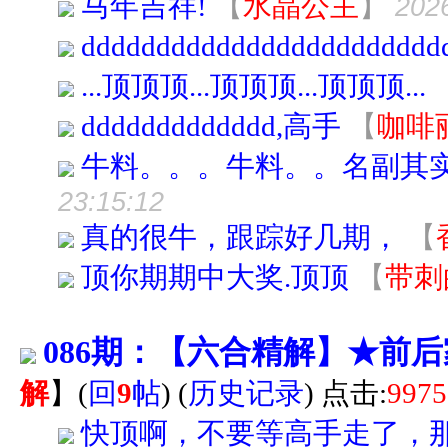
马年吉祥!
【
水晶公主
】
202
dddddddddddddddddddddddd
...顶顶顶...顶顶顶...顶顶顶...
ddddddddddddd,高手
【
咖啡
牛料。。。牛料。。名副其
23:15:12
真的很牛，跟踪好几期，
【
顶你期期中大奖.顶顶
【
带刺
086期：【六合精解】★前
解
】
(
回
9
帖
)
(
历史记录
) 点击:
9975
快顶啊，不要等高手走了，