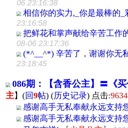
06 23:16:38
相信你的实力,_你是最棒的
23:16:58
把鲜花和掌声献给辛苦工作
08-06 23:17:36
(*^__^*) 辛苦了，谢谢你
23:18:45
086期：【含香公主】〓《
主
】
(
回
9
帖
)
(
历史记录
) 点击:
9634
感谢高手无私奉献永远支持您!
感谢高手无私奉献永远支持您!