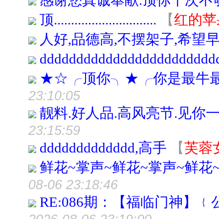
感谢您真诚奉献.顶你千次不
顶..............................
【
红的苹
人好,品德高,不摆架子,希望早
dddddddddddddddddddddddd
★☆╭顶你╮★╭你是最牛
23:10:05
靓料.好人品.高风亮节.见你
23:15:59
ddddddddddddd,高手
【
芙蓉
鲜花~掌声~鲜花~掌声~鲜花
08-06 23:18:46
RE:086期：【福临门神】