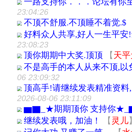
一路支持你．．．论坛有你
23:04:26
不顶不舒服.不顶睡不着觉.$
好料众人共享,好人一生平安
23:08:23
顶你期期中大奖.顶顶
【
天平
不是高手的本人从来不顶,以
06 23:09:32
顶高手!请继续发表精准资料,
2026-08-06 23:11:09
▆▇_★期期顶你 支持你★_
继续发表哦，加油！
【
灵儿