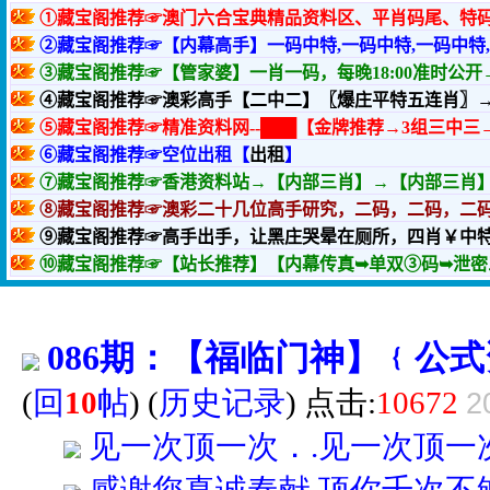
086期：【福临门神】﹛公
(
回
10
帖
)
(
历史记录
) 点击:
10672
2
见一次顶一次．.见一次顶一