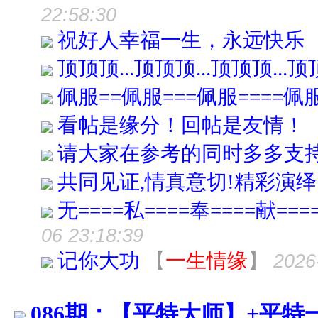
22:58:30
祝好人幸福一生，永远快乐
顶顶顶...顶顶顶...顶顶顶...
佩服==佩服===佩服====佩
看帖是缘分！回帖是友情！
请大家在参考的同时多多支持
共同见证,情真意切!精彩演绎....
无====私====奉====献===
06 23:18:39
记你大功
【
一生情缘
】
2026
086期：【平特大师】+平