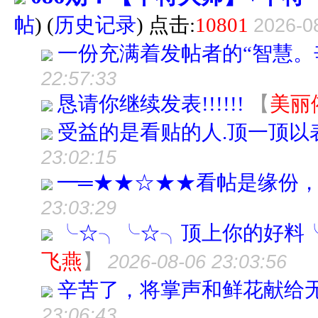
帖
)
(
历史记录
) 点击:
10801
2026-0
一份充满着发帖者的“智慧。
22:57:33
恳请你继续发表!!!!!!
【
美丽
受益的是看贴的人.顶一顶以表
23:02:15
━═★★☆★★看帖是缘份
23:03:29
╰☆╮╰☆╮顶上你的好料
飞燕
】
2026-08-06 23:03:56
辛苦了，将掌声和鲜花献给
23:06:43