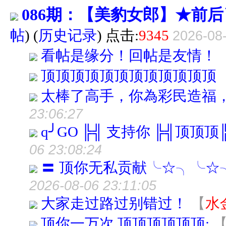
086期：【美豹女郎】★前
帖
)
(
历史记录
) 点击:
9345
2026-08-
看帖是缘分！回帖是友情！
顶顶顶顶顶顶顶顶顶顶顶顶
太棒了高手，你為彩民造福
23:06:27
q╯GO ╠╣ 支持你 ╠╣顶顶
06 23:08:24
〓 顶你无私贡献╰☆╮╰☆
2026-08-06 23:11:05
大家走过路过别错过！
【
水
顶你一万次.顶顶顶顶顶顶;