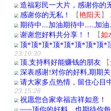
造福彩民一大片，感谢你的
感谢你的无私！
【
艳阳天
】
期待中....加油期待中......加油...
谢谢您好料共分享！！
【
如
顶*顶*顶*顶*顶*顶*顶*顶*
23:10:30
顶.支持料好能赚钱的朋友
【
深表感谢!对你的好料,期期
请大家多点热情，留住心目
23:15:28
祝愿您合家幸福吉祥如意！
~~~顶你的好料，也期待你