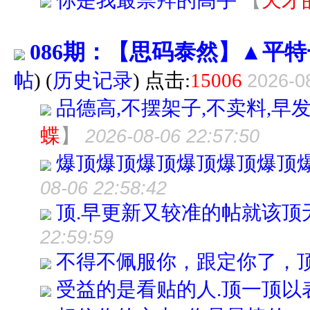
你是我最崇拜的高手
【
天才
086期：【思码泰然】▲平
帖
)
(
历史记录
) 点击:
15006
2026-0
品德高,不摆架子,不卖料,早
蝶
】
2026-08-06 22:57:50
爆顶爆顶爆顶爆顶爆顶爆顶
08-06 22:58:42
顶.早更新又较准的帖就该顶
22:59:59
不得不佩服你，跟定你了，
受益的是看贴的人.顶一顶以表