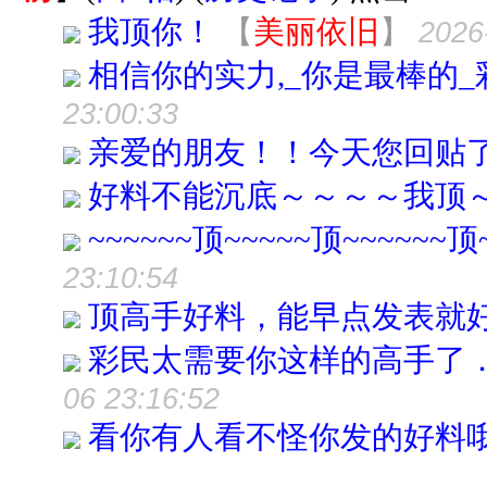
我顶你！
【
美丽依旧
】
2026
相信你的实力,_你是最棒的
23:00:33
亲爱的朋友！！今天您回贴
好料不能沉底～～～～我顶
~~~~~~顶~~~~~顶~~~~~~顶~
23:10:54
顶高手好料，能早点发表就
彩民太需要你这样的高手了
06 23:16:52
看你有人看不怪你发的好料哦