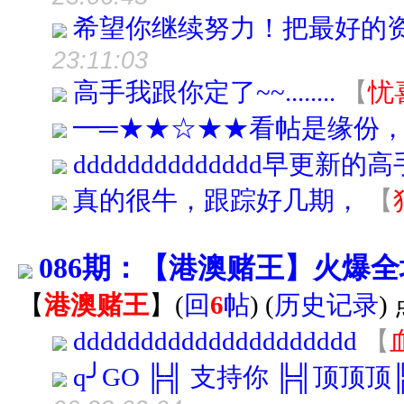
希望你继续努力！把最好的
23:11:03
高手我跟你定了~~........
【
忧
━═★★☆★★看帖是缘份
dddddddddddddd早更新的高
真的很牛，跟踪好几期，
【
086期：【港澳赌王】火爆
【
港澳赌王
】
(
回
6
帖
)
(
历史记录
)
ddddddddddddddddddddd
【
q╯GO ╠╣ 支持你 ╠╣顶顶