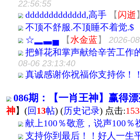
22:56:55
ddddddddddddd,高手
【
闪逝
不顶不舒服.不顶睡不着觉.$
☆▂▃▄
【
水金蓝
】
2026-08
把鲜花和掌声献给辛苦工作
08-06 23:13:40
真诚感谢你祝福你支持你！！
086期：【一肖王神】赢得
神
】
(
回
13
帖
)
(
历史记录
) 点击:
153
献上100％敬意，说声100％
支持你到最后！！好人一生