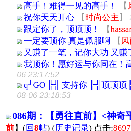
高手！难得一见的高手！
【
祝你天天开心
【
时尚公主
】
跟定你了，顶顶顶！
【
hassa
一定要顶你 真是佩服啊
【
风
又赚了一笔，记你大功 又赚
我顶你！愿好运与你同在！
06 23:17:52
q╯GO ╠╣ 支持你 ╠╣顶顶
08-06 23:18:53
086期：【勇往直前】<神
前
】
(
回
8
帖
)
(
历史记录
) 点击:
8697