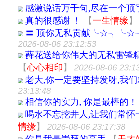
感激说话万千句,尽在一个顶
真的很感谢 ！
【
一生情缘
】
〓 顶你无私贡献╰☆╮╰☆
2026-08-06 23:12:53
藓花送给你伟大的无私雷锋
【
心心相印
】
2026-08-06 23:1
老大,你一定要坚持发呀,我
23:13:48
相信你的实力, 你是最棒的！
喝水不忘挖井人,让我们常怀
情缘
】
2026-08-06 23:17:38