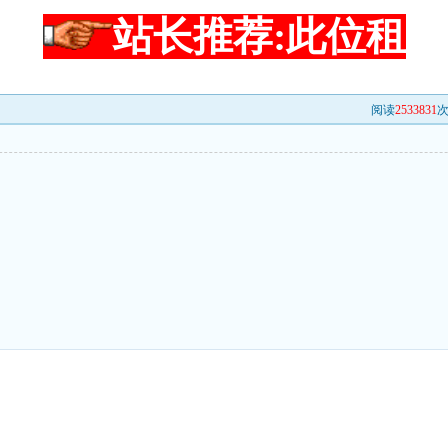
站长推荐:此位租
阅读
2533831
次