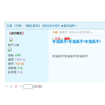
主题 : 129期：【飘忽晨风】【前后肖中特】★爆庄猛料！
10楼
发表于: 2024-11-28 23:08
---
【
成功概念
】
u
回复
u
编辑
u
专顶高手!专顶高手!专顶高手!
新手上路
发帖:
4369
专顶高手!专顶高手!专顶高手!
威望:
11947 点
铜币:
3624 枚
贡献值:
0 点
好评度:
0 点
<<
1
2
>>
[共
2
页]