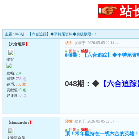
站
主题 : 048期：【六合追踪】◆平特尾资料◆突破极限~！
楼主
发表于: 2026-05-05 22:14
---
【
六合追踪
】
u
回复
u
编辑
u
048期：【六合追踪】◆平特尾资
侠客
发帖:
284
威望:
758 点
048期：◆
【六合追踪
铜币:
758 枚
贡献值:
0 点
好评度:
0 点
沙发
发表于: 2026-05-05 22:57
---
【
simacardwe
】
u
回复
u
编辑
u
顶！常年坚持在一线六合的英雄
未验证会员