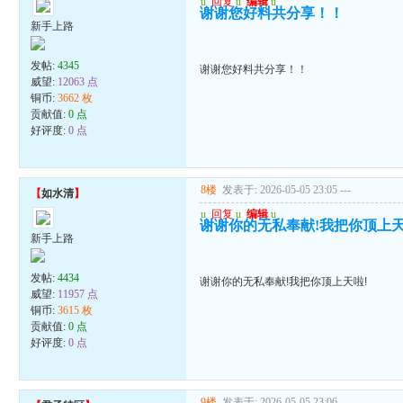
u
回复
u
编辑
u
谢谢您好料共分享！！
新手上路
发帖:
4345
谢谢您好料共分享！！
威望:
12063 点
铜币:
3662 枚
贡献值:
0 点
好评度:
0 点
8楼
发表于: 2026-05-05 23:05
---
【
如水清
】
u
回复
u
编辑
u
谢谢你的无私奉献!我把你顶上天
新手上路
发帖:
4434
谢谢你的无私奉献!我把你顶上天啦!
威望:
11957 点
铜币:
3615 枚
贡献值:
0 点
好评度:
0 点
9楼
发表于: 2026-05-05 23:06
---