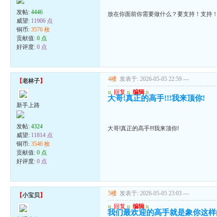
发帖:
4446
放在你面前你需要做什么？要支持！支持
威望:
11906 点
铜币:
3576 枚
贡献值:
0 点
好评度:
0 点
4楼
发表于: 2026-05-05 22:59
---
【
老林子
】
u
回复
u
编辑
u
大哥!真正的高手!!!我来顶你!
新手上路
发帖:
4324
大哥!真正的高手!!!我来顶你!
威望:
11814 点
铜币:
3546 枚
贡献值:
0 点
好评度:
0 点
5楼
发表于: 2026-05-05 23:03
---
【
小宝贝
】
u
回复
u
编辑
u
我们最欢迎的高手就是象你这样