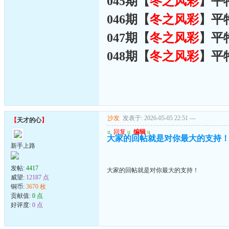
045期【
冬之风彩
】平
046期【
冬之风彩
】平
047期【
冬之风彩
】平
048期【
冬之风彩
】平
沙发
发表于: 2026-05-05 22:51
---
【
天才的心
】
u
回复
u
编辑
u
大家的回帖就是对你最大的支持
新手上路
发帖:
4417
大家的回帖就是对你最大的支持！
威望:
12187 点
铜币:
3670 枚
贡献值:
0 点
好评度:
0 点