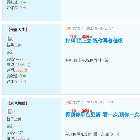
贡献值:
0 点
好评度:
0 点
8楼
发表于: 2026-05-05 23:07
---
【
美丽人生
】
u
回复
u
编辑
u
好料,顶上去,祝你再创佳绩
新手上路
发帖:
4227
好料,顶上去,祝你再创佳绩
威望:
11839 点
铜币:
3620 枚
贡献值:
0 点
好评度:
0 点
9楼
发表于: 2026-05-05 23:08
---
【
彩色蝴蝶
】
u
回复
u
编辑
u
再顶你早点更新 ,看一次,顶你一次
新手上路
发帖:
4378
再顶你早点更新 ,看一次,顶你一次.
威望:
12063 点