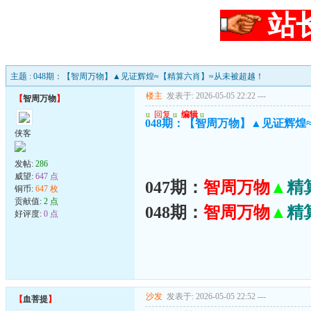
站
主题 : 048期：【智周万物】▲见证辉煌≈【精算六肖】≈从未被超越！
楼主
发表于: 2026-05-05 22:22
---
【
智周万物
】
u
回复
u
编辑
u
048期：【智周万物】▲见证辉煌
侠客
发帖:
286
威望:
647 点
047期：
智周万物
▲
精
铜币:
647 枚
贡献值:
2 点
048期：
智周万物
▲
精
好评度:
0 点
沙发
发表于: 2026-05-05 22:52
---
【
血菩提
】