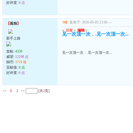
好评度:
0 点
9楼
发表于: 2026-05-05 23:06
---
【
孤独
】
u
回复
u
编辑
u
见一次顶一次．.见一次顶一次...
新手上路
发帖:
4339
见一次顶一次．.见一次顶一次...
威望:
12198 点
铜币:
3719 枚
贡献值:
0 点
好评度:
0 点
<<
1
2
>>
[共
2
页]