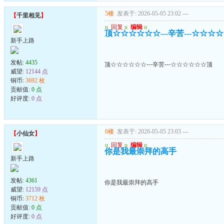
5楼
发表于: 2026-05-05 23:02
---
【
千里相见
】
u
回复
u
编辑
u
顶☆☆☆☆☆☆---辛苦---☆☆☆
新手上路
发帖:
4435
顶☆☆☆☆☆☆---辛苦---☆☆☆☆☆☆顶
威望:
12144 点
铜币:
3692 枚
贡献值:
0 点
好评度:
0 点
6楼
发表于: 2026-05-05 23:03
---
【
小仙女
】
u
回复
u
编辑
u
你是我最崇拜的高手
新手上路
发帖:
4361
你是我最崇拜的高手
威望:
12159 点
铜币:
3712 枚
贡献值:
0 点
好评度:
0 点