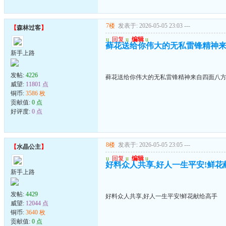
7楼
发表于: 2026-05-05 23:03
---
【
森林过客
】
u
回复
u
编辑
u
藓花送给你伟大的无私雷锋精神
新手上路
发帖:
4226
藓花送给你伟大的无私雷锋精神来自四面八
威望:
11801 点
铜币:
3586 枚
贡献值:
0 点
好评度:
0 点
8楼
发表于: 2026-05-05 23:05
---
【
水晶公主
】
u
回复
u
编辑
u
好料众人共享,好人一生平安!鲜花
新手上路
发帖:
4429
好料众人共享,好人一生平安!鲜花献给高手
威望:
12044 点
铜币:
3640 枚
贡献值:
0 点