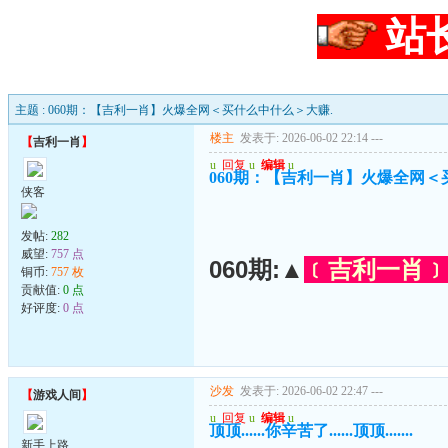
站
主题 : 060期：【吉利一肖】火爆全网＜买什么中什么＞大赚.
楼主
发表于: 2026-06-02 22:14
---
【
吉利一肖
】
u
回复
u
编辑
u
060期：【吉利一肖】火爆全网＜
侠客
发帖:
282
威望:
757 点
060期:▲
﹝吉利一肖﹞
铜币:
757 枚
贡献值:
0 点
好评度:
0 点
沙发
发表于: 2026-06-02 22:47
---
【
游戏人间
】
u
回复
u
编辑
u
顶顶......你辛苦了......顶顶.......
新手上路