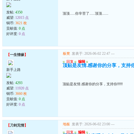
发帖:
4350
顶顶......你辛苦了......顶顶.......
威望:
12015 点
铜币:
3621 枚
贡献值:
0 点
好评度:
0 点
板凳
发表于: 2026-06-02 22:47
---
【
一生情缘
】
u
回复
u
编辑
u
顶贴是友情.感谢你的分享，支持你!!!
新手上路
发帖:
4293
顶贴是友情.感谢你的分享，支持你!!!!!!
威望:
11920 点
铜币:
3660 枚
贡献值:
0 点
好评度:
0 点
地板
发表于: 2026-06-02 23:00
---
【
刀剑无情
】
u
回复
u
编辑
u