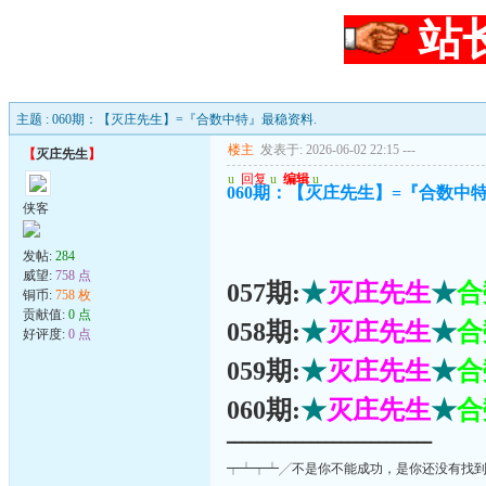
站
主题 : 060期：【灭庄先生】=『合数中特』最稳资料.
楼主
发表于: 2026-06-02 22:15
---
【
灭庄先生
】
u
回复
u
编辑
u
060期：【灭庄先生】=『合数中
侠客
发帖:
284
威望:
758 点
057期:
★
灭庄先生
★
合
铜币:
758 枚
贡献值:
0 点
058期:
★
灭庄先生
★
合
好评度:
0 点
059期:
★
灭庄先生
★
合
060期:
★
灭庄先生
★
合
━━━━━━━━━━━━━━━━━━━━━━━━━━━
┯┷┯┷╱不是你不能成功，是你还没有找