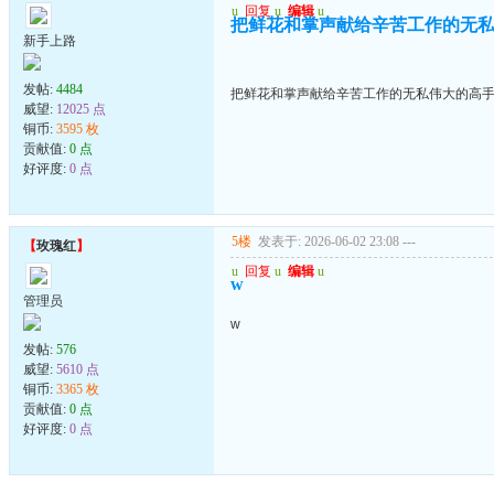
u
回复
u
编辑
u
把鲜花和掌声献给辛苦工作的无
新手上路
发帖:
4484
把鲜花和掌声献给辛苦工作的无私伟大的高
威望:
12025 点
铜币:
3595 枚
贡献值:
0 点
好评度:
0 点
5楼
发表于: 2026-06-02 23:08
---
【
玫瑰红
】
u
回复
u
编辑
u
w
管理员
w
发帖:
576
威望:
5610 点
铜币:
3365 枚
贡献值:
0 点
好评度:
0 点