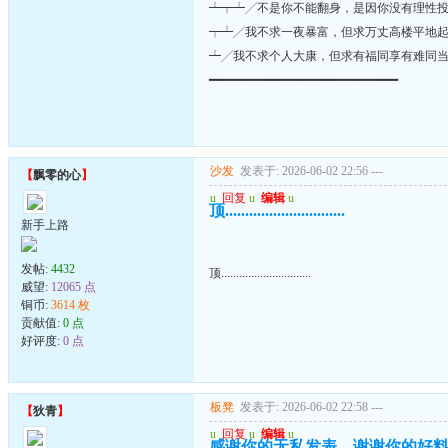
┷┯┷╱不是你不能翻身，是因你没有理性
┯┷╱我不求一夜暴富，但求万丈高楼平地
┷╱我不求个人大康，但求有福同享有难同
━━━━━━━━━━━━━━━━━━━━━━━━━━━
沙发
发表于: 2026-06-02 22:56
---
【
飘零的心
】
u
回复
u
编辑
u
顶..............................
新手上路
发帖:
4432
顶..............................
威望:
12065 点
铜币:
3614 枚
贡献值:
0 点
好评度:
0 点
板凳
发表于: 2026-06-02 22:58
---
【
狄青
】
u
回复
u
编辑
u
感谢你的无私发表，谢谢你的好