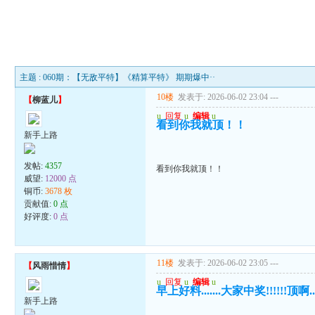
主题 : 060期：【无敌平特】《精算平特》 期期爆中··
10楼
发表于: 2026-06-02 23:04
---
【
柳蓝儿
】
u
回复
u
编辑
u
看到你我就顶！！
新手上路
发帖:
4357
看到你我就顶！！
威望:
12000 点
铜币:
3678 枚
贡献值:
0 点
好评度:
0 点
11楼
发表于: 2026-06-02 23:05
---
【
风雨惜情
】
u
回复
u
编辑
u
早上好料.......大家中奖!!!!!!顶啊.....
新手上路