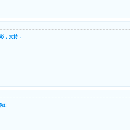
彩，支持．
．
!!