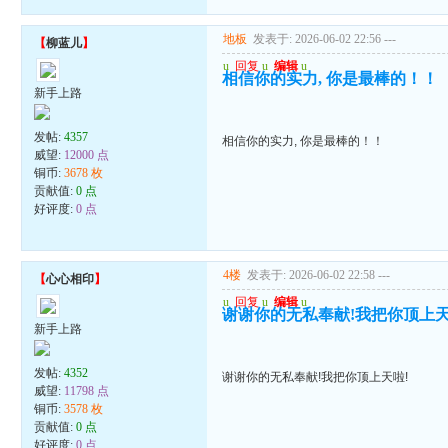
地板
发表于: 2026-06-02 22:56
---
【
柳蓝儿
】
u
回复
u
编辑
u
相信你的实力, 你是最棒的！！
新手上路
发帖:
4357
相信你的实力, 你是最棒的！！
威望:
12000 点
铜币:
3678 枚
贡献值:
0 点
好评度:
0 点
4楼
发表于: 2026-06-02 22:58
---
【
心心相印
】
u
回复
u
编辑
u
谢谢你的无私奉献!我把你顶上天
新手上路
发帖:
4352
谢谢你的无私奉献!我把你顶上天啦!
威望:
11798 点
铜币:
3578 枚
贡献值:
0 点
好评度:
0 点