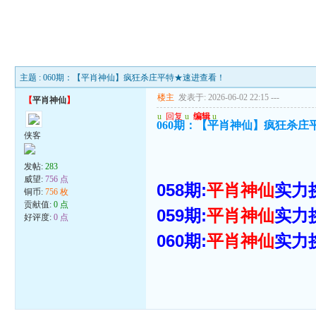
主题 : 060期：【平肖神仙】疯狂杀庄平特★速进查看！
楼主
发表于: 2026-06-02 22:15
---
【
平肖神仙
】
u
回复
u
编辑
u
060期：【平肖神仙】疯狂杀庄
侠客
发帖:
283
威望:
756 点
058期:
平肖神仙
实力
铜币:
756 枚
贡献值:
0 点
059期:
平肖神仙
实力
好评度:
0 点
060期:
平肖神仙
实力