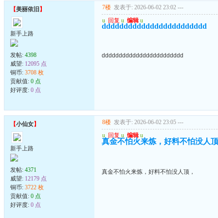
7楼
发表于: 2026-06-02 23:02
---
【
美丽依旧
】
u
回复
u
编辑
u
dddddddddddddddddddddddd
新手上路
发帖:
4398
dddddddddddddddddddddddd
威望:
12095 点
铜币:
3708 枚
贡献值:
0 点
好评度:
0 点
8楼
发表于: 2026-06-02 23:05
---
【
小仙女
】
u
回复
u
编辑
u
真金不怕火来炼，好料不怕没人
新手上路
发帖:
4371
真金不怕火来炼，好料不怕没人顶，
威望:
12179 点
铜币:
3722 枚
贡献值:
0 点
好评度:
0 点