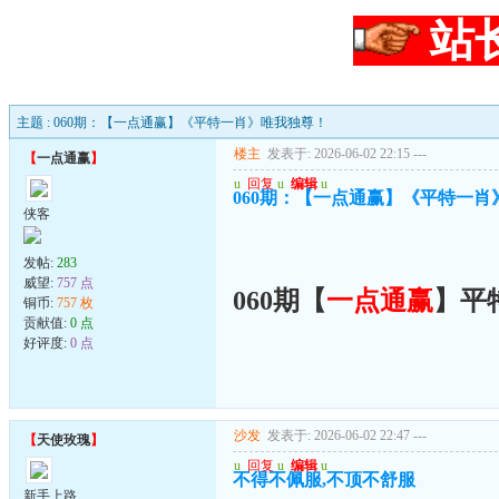
站
主题 : 060期：【一点通赢】《平特一肖》唯我独尊！
楼主
发表于: 2026-06-02 22:15
---
【
一点通赢
】
u
回复
u
编辑
u
060期：【一点通赢】《平特一肖
侠客
发帖:
283
威望:
757 点
060期【
一点通赢
】平
铜币:
757 枚
贡献值:
0 点
好评度:
0 点
沙发
发表于: 2026-06-02 22:47
---
【
天使玫瑰
】
u
回复
u
编辑
u
不得不佩服,不顶不舒服
新手上路