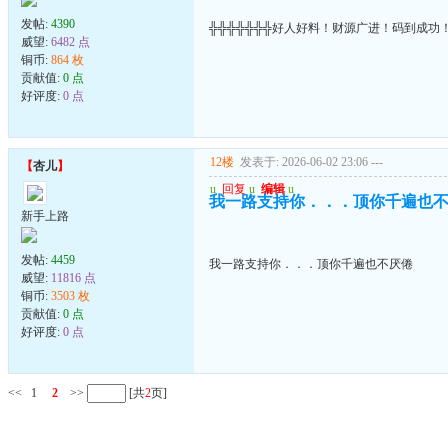
发帖:
4390
╬╬╬╬╬╬╬好人好料！财源广进！码到成功
威望:
6482 点
铜币:
864 枚
贡献值:
0 点
好评度:
0 点
12楼
发表于: 2026-06-02 23:06
---
【
杏儿
】
u
回复
u
编辑
u
我一路支持你．．．顶你千遍也
新手上路
发帖:
4459
我一路支持你．．．顶你千遍也不厌倦
威望:
11816 点
铜币:
3503 枚
贡献值:
0 点
好评度:
0 点
<<
1
2
>>
[共
2
页]