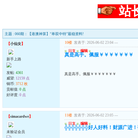
站
主题 : 060期：【港澳神算】“单双中特”最稳资料!
10楼
发表于: 2026-06-02 23:04
---
【
小仙女
】
u
回复
u
编辑
u
真是高手。佩服￥￥￥￥￥￥￥
新手上路
发帖:
4361
真是高手。佩服￥￥￥￥￥￥￥
威望:
12159 点
铜币:
3712 枚
贡献值:
0 点
好评度:
0 点
11楼
发表于: 2026-06-02 23:05
---
【
simacardwe
】
u
回复
u
编辑
u
╬╬╬╬╬╬╬好人好料！财源广进
未验证会员