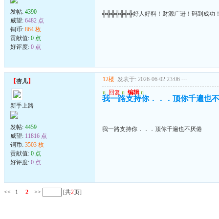
发帖:
4390
╬╬╬╬╬╬╬好人好料！财源广进！码到成功
威望:
6482 点
铜币:
864 枚
贡献值:
0 点
好评度:
0 点
12楼
发表于: 2026-06-02 23:06
---
【
杏儿
】
u
回复
u
编辑
u
我一路支持你．．．顶你千遍也
新手上路
发帖:
4459
我一路支持你．．．顶你千遍也不厌倦
威望:
11816 点
铜币:
3503 枚
贡献值:
0 点
好评度:
0 点
<<
1
2
>>
[共
2
页]