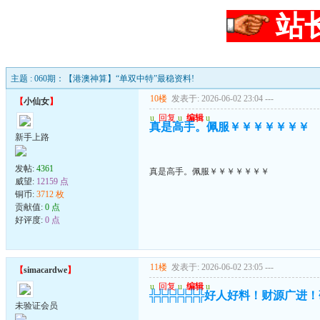
站
主题 : 060期：【港澳神算】“单双中特”最稳资料!
10楼
发表于: 2026-06-02 23:04
---
【
小仙女
】
u
回复
u
编辑
u
真是高手。佩服￥￥￥￥￥￥￥
新手上路
发帖:
4361
真是高手。佩服￥￥￥￥￥￥￥
威望:
12159 点
铜币:
3712 枚
贡献值:
0 点
好评度:
0 点
11楼
发表于: 2026-06-02 23:05
---
【
simacardwe
】
u
回复
u
编辑
u
╬╬╬╬╬╬╬好人好料！财源广进
未验证会员