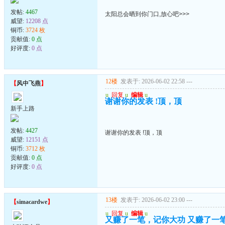
发帖:
4467
太阳总会晒到你门口,放心吧>>>
威望:
12208 点
铜币:
3724 枚
贡献值:
0 点
好评度:
0 点
12楼
发表于: 2026-06-02 22:58
---
【
风中飞燕
】
u
回复
u
编辑
u
谢谢你的发表 !顶，顶
新手上路
发帖:
4427
谢谢你的发表 !顶，顶
威望:
12151 点
铜币:
3712 枚
贡献值:
0 点
好评度:
0 点
13楼
发表于: 2026-06-02 23:00
---
【
simacardwe
】
u
回复
u
编辑
u
又赚了一笔，记你大功 又赚了一