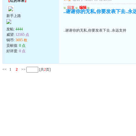
【
红的苹果
】
u
回复
u
编辑
u
..谢谢你的无私,你要发表下去..永
新手上路
发帖:
4444
..谢谢你的无私,你要发表下去..永远支持
威望:
12165 点
铜币:
3695 枚
贡献值:
0 点
好评度:
0 点
<<
1
2
>>
[共
2
页]