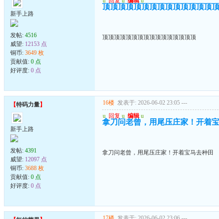
u
回复
u
编辑
u
顶顶顶顶顶顶顶顶顶顶顶顶顶顶
新手上路
发帖:
4516
顶顶顶顶顶顶顶顶顶顶顶顶顶顶顶顶
威望:
12153 点
铜币:
3649 枚
贡献值:
0 点
好评度:
0 点
16楼
发表于: 2026-06-02 23:05
---
【
特码力量
】
u
回复
u
编辑
u
拿刀问老曾，用尾压庄家！开着
新手上路
发帖:
4391
拿刀问老曾，用尾压庄家！开着宝马去种田
威望:
12097 点
铜币:
3688 枚
贡献值:
0 点
好评度:
0 点
17楼
发表于: 2026-06-02 23:06
---