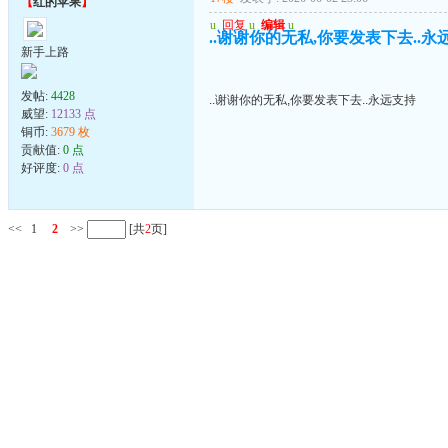
【
红的苹果
】
u
回复
u
编辑
u
..谢谢你的无私,你要发表下去..永
新手上路
发帖:
4428
..谢谢你的无私,你要发表下去..永远支持
威望:
12133 点
铜币:
3679 枚
贡献值:
0 点
好评度:
0 点
<<
1
2
>>
[共
2
页]