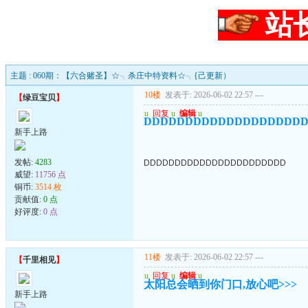
站
主题 : 060期：【六合赌圣】☆╮杀庄中特资料☆╮{己更新）
10楼
发表于: 2026-06-02 22:57
---
【
绿豆宝贝
】
u
回复
u
编辑
u
DDDDDDDDDDDDDDDDDDD
新手上路
发帖:
4283
DDDDDDDDDDDDDDDDDDDDDDD
威望:
11756 点
铜币:
3514 枚
贡献值:
0 点
好评度:
0 点
11楼
发表于: 2026-06-02 22:57
---
【
千里相见
】
u
回复
u
编辑
u
太阳总会晒到你门口,放心吧>>>
新手上路