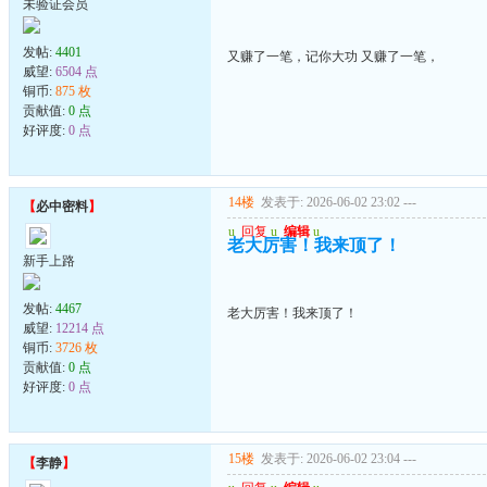
未验证会员
发帖:
4401
又赚了一笔，记你大功 又赚了一笔，
威望:
6504 点
铜币:
875 枚
贡献值:
0 点
好评度:
0 点
14楼
发表于: 2026-06-02 23:02
---
【
必中密料
】
u
回复
u
编辑
u
老大厉害！我来顶了！
新手上路
发帖:
4467
老大厉害！我来顶了！
威望:
12214 点
铜币:
3726 枚
贡献值:
0 点
好评度:
0 点
15楼
发表于: 2026-06-02 23:04
---
【
李静
】