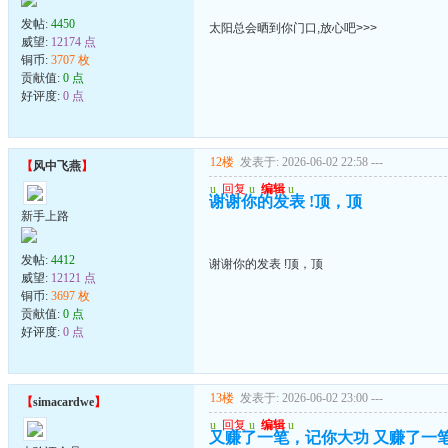
发帖:
4450
太阳总会晒到你门口,放心吧>>>
威望:
12174 点
铜币:
3707 枚
贡献值:
0 点
好评度:
0 点
12楼
发表于: 2026-06-02 22:58
---
【
风中飞燕
】
u
回复
u
编辑
u
谢谢你的发表 !顶，顶
新手上路
发帖:
4412
谢谢你的发表 !顶，顶
威望:
12121 点
铜币:
3697 枚
贡献值:
0 点
好评度:
0 点
13楼
发表于: 2026-06-02 23:00
---
【
simacardwe
】
u
回复
u
编辑
u
又赚了一笔，记你大功 又赚了一