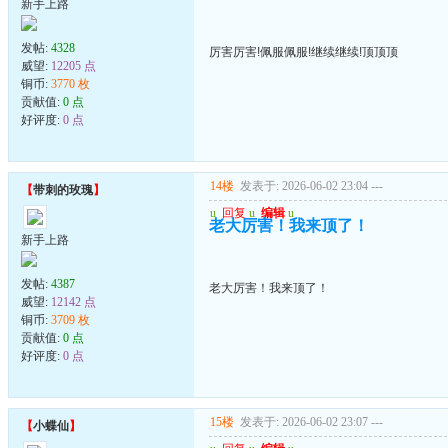
新手上路
发帖:
4328
厉害厉害!佩服佩服!继续继续!顶顶顶
威望:
12205 点
铜币:
3770 枚
贡献值:
0 点
好评度:
0 点
14楼
发表于: 2026-06-02 23:04
---
【
带刺的玫瑰
】
u
回复
u
编辑
u
老大厉害！我来顶了！
新手上路
发帖:
4387
老大厉害！我来顶了！
威望:
12142 点
铜币:
3709 枚
贡献值:
0 点
好评度:
0 点
15楼
发表于: 2026-06-02 23:07
---
【
小蝶仙
】