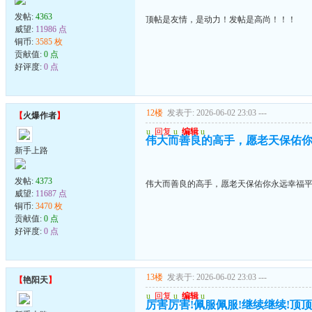
发帖:
4363
顶帖是友情，是动力！发帖是高尚！！！
威望:
11986 点
铜币:
3585 枚
贡献值:
0 点
好评度:
0 点
12楼
发表于: 2026-06-02 23:03
---
【
火爆作者
】
u
回复
u
编辑
u
伟大而善良的高手，愿老天保佑
新手上路
发帖:
4373
伟大而善良的高手，愿老天保佑你永远幸福
威望:
11687 点
铜币:
3470 枚
贡献值:
0 点
好评度:
0 点
13楼
发表于: 2026-06-02 23:03
---
【
艳阳天
】
u
回复
u
编辑
u
厉害厉害!佩服佩服!继续继续!顶