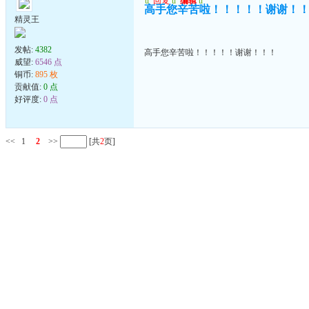
u
回复
u
编辑
u
高手您辛苦啦！！！！！谢谢！
精灵王
发帖:
4382
高手您辛苦啦！！！！！谢谢！！！
威望:
6546 点
铜币:
895 枚
贡献值:
0 点
好评度:
0 点
<<
1
2
>>
[共
2
页]