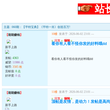
站
主题 : 060期：【平特宝典】《平特一肖》创造百万!
10楼
发表于: 2026-06-02 23:01
---
【
期期赚钱
】
u
回复
u
编辑
u
看你有人看不怪你发的好料哦dd
新手上路
发帖:
4363
看你有人看不怪你发的好料哦dd
威望:
11986 点
铜币:
3585 枚
贡献值:
0 点
好评度:
0 点
11楼
发表于: 2026-06-02 23:01
---
【
期期赚钱
】
u
回复
u
编辑
u
顶帖是友情，是动力！发帖是高
新手上路