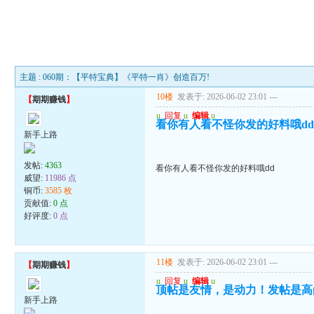
主题 : 060期：【平特宝典】《平特一肖》创造百万!
10楼
发表于: 2026-06-02 23:01
---
【
期期赚钱
】
u
回复
u
编辑
u
看你有人看不怪你发的好料哦d
新手上路
发帖:
4363
看你有人看不怪你发的好料哦dd
威望:
11986 点
铜币:
3585 枚
贡献值:
0 点
好评度:
0 点
11楼
发表于: 2026-06-02 23:01
---
【
期期赚钱
】
u
回复
u
编辑
u
顶帖是友情，是动力！发帖是高
新手上路