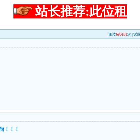
站长推荐:此位租
阅读
696181
次 |
返
d
尚！！！