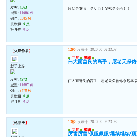
发帖:
4363
顶帖是友情，是动力！发帖是高尚！！！
威望:
11986 点
铜币:
3585 枚
贡献值:
0 点
好评度:
0 点
12楼
发表于: 2026-06-02 23:03
---
【
火爆作者
】
u
回复
u
编辑
u
伟大而善良的高手，愿老天保佑
新手上路
发帖:
4373
伟大而善良的高手，愿老天保佑你永远幸
威望:
11687 点
铜币:
3470 枚
贡献值:
0 点
好评度:
0 点
13楼
发表于: 2026-06-02 23:03
---
【
艳阳天
】
u
回复
u
编辑
u
厉害厉害!佩服佩服!继续继续!