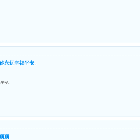
你永远幸福平安。
福平安。
顶顶顶