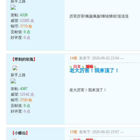
新手上路
发帖:
4328
厉害厉害!佩服佩服!继续继续!顶顶顶
威望:
12205 点
铜币:
3770 枚
贡献值:
0 点
好评度:
0 点
14楼
发表于: 2026-06-02 23:04
---
【
带刺的玫瑰
】
u
回复
u
编辑
u
老大厉害！我来顶了！
新手上路
发帖:
4387
老大厉害！我来顶了！
威望:
12142 点
铜币:
3709 枚
贡献值:
0 点
好评度:
0 点
15楼
发表于: 2026-06-02 23:07
---
【
小蝶仙
】