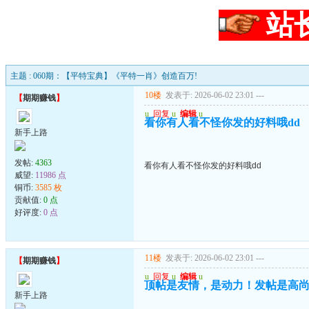
站
主题 : 060期：【平特宝典】《平特一肖》创造百万!
10楼
发表于: 2026-06-02 23:01
---
【
期期赚钱
】
u
回复
u
编辑
u
看你有人看不怪你发的好料哦dd
新手上路
发帖:
4363
看你有人看不怪你发的好料哦dd
威望:
11986 点
铜币:
3585 枚
贡献值:
0 点
好评度:
0 点
11楼
发表于: 2026-06-02 23:01
---
【
期期赚钱
】
u
回复
u
编辑
u
顶帖是友情，是动力！发帖是高
新手上路