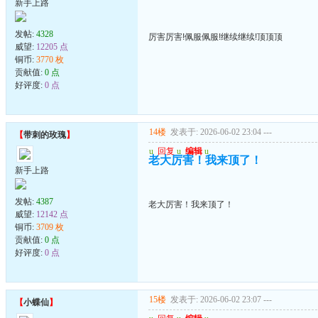
新手上路
发帖:
4328
厉害厉害!佩服佩服!继续继续!顶顶顶
威望:
12205 点
铜币:
3770 枚
贡献值:
0 点
好评度:
0 点
14楼
发表于: 2026-06-02 23:04
---
【
带刺的玫瑰
】
u
回复
u
编辑
u
老大厉害！我来顶了！
新手上路
发帖:
4387
老大厉害！我来顶了！
威望:
12142 点
铜币:
3709 枚
贡献值:
0 点
好评度:
0 点
15楼
发表于: 2026-06-02 23:07
---
【
小蝶仙
】