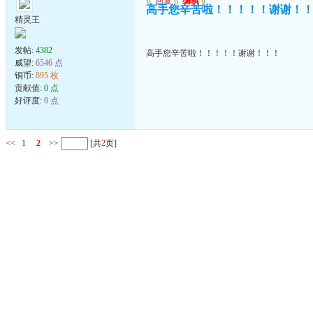
u
回复
u
编辑
u
高手您辛苦啦！！！！！谢谢！
精灵王
发帖:
4382
高手您辛苦啦！！！！！谢谢！！！
威望:
6546 点
铜币:
895 枚
贡献值:
0 点
好评度:
0 点
<<
1
2
>>
[共
2
页]