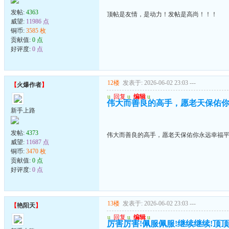
发帖:
4363
顶帖是友情，是动力！发帖是高尚！！！
威望:
11986 点
铜币:
3585 枚
贡献值:
0 点
好评度:
0 点
12楼
发表于: 2026-06-02 23:03
---
【
火爆作者
】
u
回复
u
编辑
u
伟大而善良的高手，愿老天保佑
新手上路
发帖:
4373
伟大而善良的高手，愿老天保佑你永远幸福
威望:
11687 点
铜币:
3470 枚
贡献值:
0 点
好评度:
0 点
13楼
发表于: 2026-06-02 23:03
---
【
艳阳天
】
u
回复
u
编辑
u
厉害厉害!佩服佩服!继续继续!顶