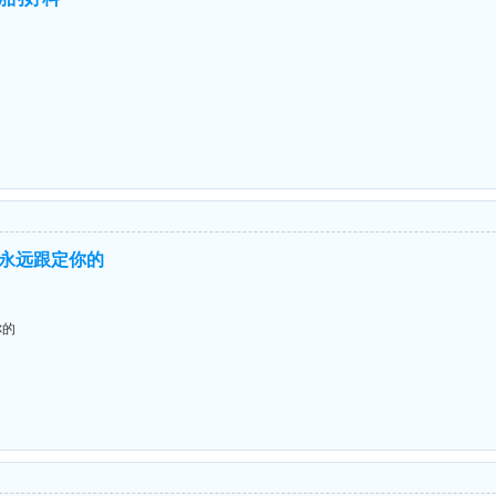
永远跟定你的
你的