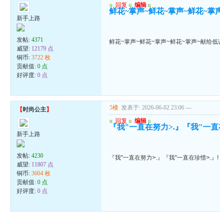
u
回复
u
编辑
u
鲜花~掌声~鲜花~掌声~鲜花~掌
新手上路
发帖:
4371
鲜花~掌声~鲜花~掌声~鲜花~掌声~献给
威望:
12179 点
铜币:
3722 枚
贡献值:
0 点
好评度:
0 点
5楼
发表于: 2026-06-02 23:06
---
【
时尚公主
】
u
回复
u
编辑
u
『我"一直在努力>.』『我"一直在
新手上路
发帖:
4230
『我"一直在努力>.』『我"一直在珍惜>.』!
威望:
11807 点
铜币:
3604 枚
贡献值:
0 点
好评度:
0 点