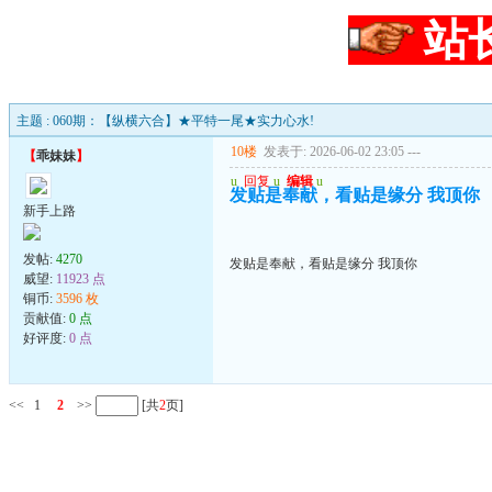
站
主题 : 060期：【纵横六合】★平特一尾★实力心水!
10楼
发表于: 2026-06-02 23:05
---
【
乖妹妹
】
u
回复
u
编辑
u
发贴是奉献，看贴是缘分 我顶你
新手上路
发帖:
4270
发贴是奉献，看贴是缘分 我顶你
威望:
11923 点
铜币:
3596 枚
贡献值:
0 点
好评度:
0 点
<<
1
2
>>
[共
2
页]