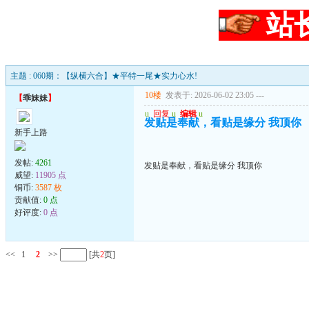
站
主题 : 060期：【纵横六合】★平特一尾★实力心水!
10楼
发表于: 2026-06-02 23:05
---
【
乖妹妹
】
u
回复
u
编辑
u
发贴是奉献，看贴是缘分 我顶你
新手上路
发帖:
4261
发贴是奉献，看贴是缘分 我顶你
威望:
11905 点
铜币:
3587 枚
贡献值:
0 点
好评度:
0 点
<<
1
2
>>
[共
2
页]