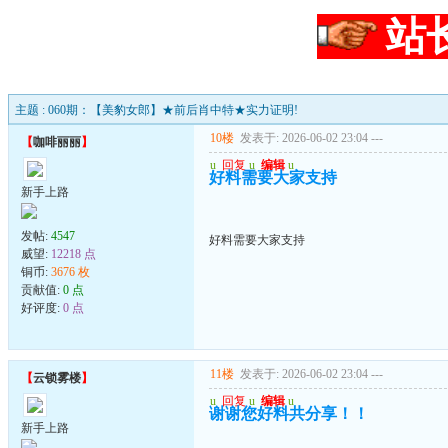
站
主题 : 060期：【美豹女郎】★前后肖中特★实力证明!
10楼
发表于: 2026-06-02 23:04
---
【
咖啡丽丽
】
u
回复
u
编辑
u
好料需要大家支持
新手上路
发帖:
4547
好料需要大家支持
威望:
12218 点
铜币:
3676 枚
贡献值:
0 点
好评度:
0 点
11楼
发表于: 2026-06-02 23:04
---
【
云锁雾楼
】
u
回复
u
编辑
u
谢谢您好料共分享！！
新手上路