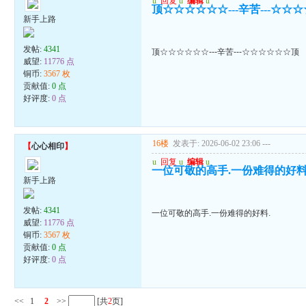
u
回复
u
编辑
u
顶☆☆☆☆☆☆---辛苦---☆☆
新手上路
发帖:
4341
顶☆☆☆☆☆☆---辛苦---☆☆☆☆☆☆顶
威望:
11776 点
铜币:
3567 枚
贡献值:
0 点
好评度:
0 点
16楼
发表于: 2026-06-02 23:06
---
【
心心相印
】
u
回复
u
编辑
u
一位可敬的高手.一份难得的好料
新手上路
发帖:
4341
一位可敬的高手.一份难得的好料.
威望:
11776 点
铜币:
3567 枚
贡献值:
0 点
好评度:
0 点
<<
1
2
>>
[共
2
页]