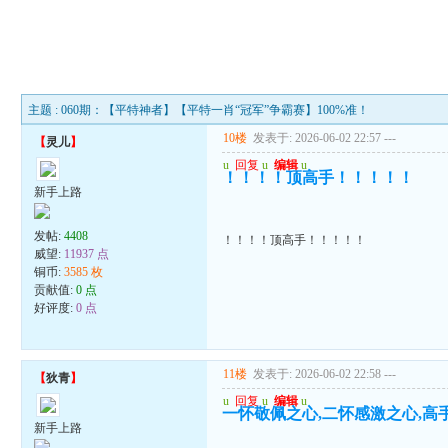
主题 : 060期：【平特神者】【平特一肖“冠军”争霸赛】100%准！
10楼
发表于: 2026-06-02 22:57
---
【
灵儿
】
u
回复
u
编辑
u
！！！！顶高手！！！！！
新手上路
发帖:
4408
！！！！顶高手！！！！！
威望:
11937 点
铜币:
3585 枚
贡献值:
0 点
好评度:
0 点
11楼
发表于: 2026-06-02 22:58
---
【
狄青
】
u
回复
u
编辑
u
一怀敬佩之心,二怀感激之心,高
新手上路