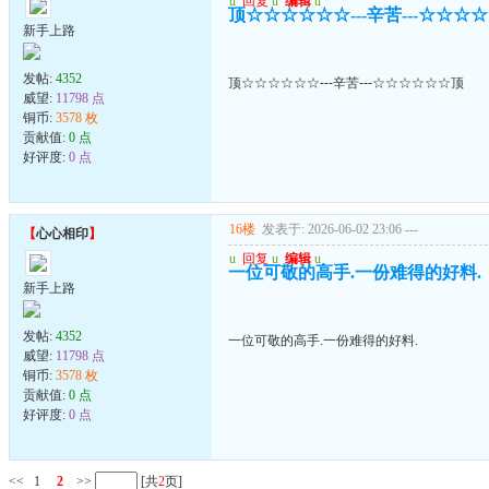
u
回复
u
编辑
u
顶☆☆☆☆☆☆---辛苦---☆☆☆
新手上路
发帖:
4352
顶☆☆☆☆☆☆---辛苦---☆☆☆☆☆☆顶
威望:
11798 点
铜币:
3578 枚
贡献值:
0 点
好评度:
0 点
16楼
发表于: 2026-06-02 23:06
---
【
心心相印
】
u
回复
u
编辑
u
一位可敬的高手.一份难得的好料.
新手上路
发帖:
4352
一位可敬的高手.一份难得的好料.
威望:
11798 点
铜币:
3578 枚
贡献值:
0 点
好评度:
0 点
<<
1
2
>>
[共
2
页]