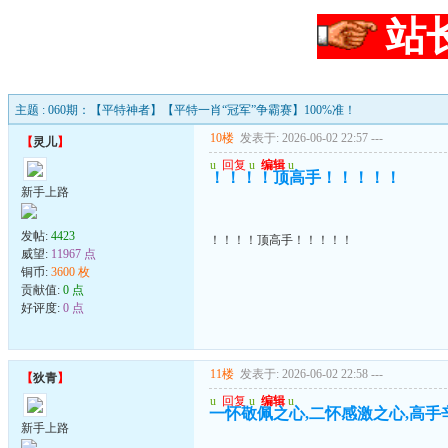
站
主题 : 060期：【平特神者】【平特一肖“冠军”争霸赛】100%准！
10楼
发表于: 2026-06-02 22:57
---
【
灵儿
】
u
回复
u
编辑
u
！！！！顶高手！！！！！
新手上路
发帖:
4423
！！！！顶高手！！！！！
威望:
11967 点
铜币:
3600 枚
贡献值:
0 点
好评度:
0 点
11楼
发表于: 2026-06-02 22:58
---
【
狄青
】
u
回复
u
编辑
u
一怀敬佩之心,二怀感激之心,高手
新手上路