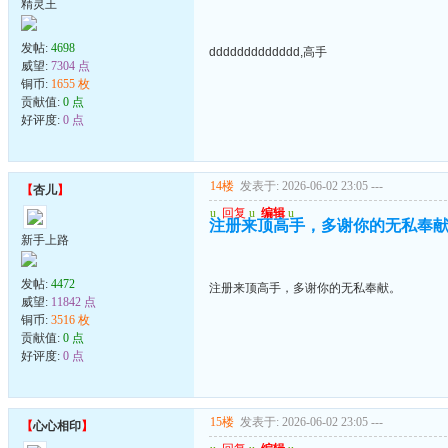
精灵王
发帖:
4698
ddddddddddddd,高手
威望:
7304 点
铜币:
1655 枚
贡献值:
0 点
好评度:
0 点
14楼
发表于: 2026-06-02 23:05
---
【
杏儿
】
u
回复
u
编辑
u
注册来顶高手，多谢你的无私奉
新手上路
发帖:
4472
注册来顶高手，多谢你的无私奉献。
威望:
11842 点
铜币:
3516 枚
贡献值:
0 点
好评度:
0 点
15楼
发表于: 2026-06-02 23:05
---
【
心心相印
】