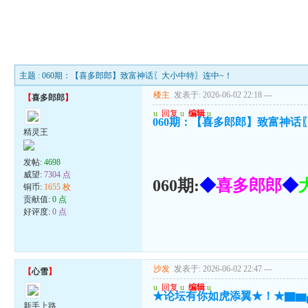
主题 : 060期：【喜多郎郎】致富神话〖大小中特〗连中~！
楼主
发表于: 2026-06-02 22:18
---
【
喜多郎郎
】
u
回复
u
编辑
u
060期：【喜多郎郎】致富神话
精灵王
发帖:
4698
威望:
7304 点
060期:
◆
喜多郎郎
◆
铜币:
1655 枚
贡献值:
0 点
好评度:
0 点
沙发
发表于: 2026-06-02 22:47
---
【
心雪
】
u
回复
u
编辑
u
★论坛有你如虎添翼★！★▇▆
新手上路