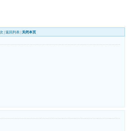
次 |
返回列表
|
关闭本页