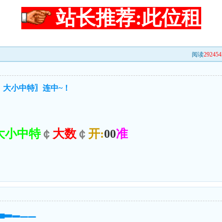
站长推荐:此位租
阅读
292454
〖大小中特〗连中~！
大小中特
￠
大数
￠
开:
00
准
▄▃▂▁▁