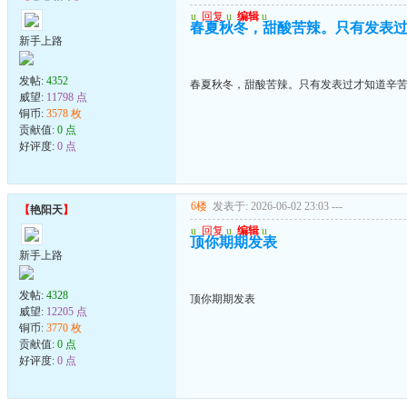
u
回复
u
编辑
u
春夏秋冬，甜酸苦辣。只有发表
新手上路
发帖:
4352
春夏秋冬，甜酸苦辣。只有发表过才知道辛
威望:
11798 点
铜币:
3578 枚
贡献值:
0 点
好评度:
0 点
6楼
发表于: 2026-06-02 23:03
---
【
艳阳天
】
u
回复
u
编辑
u
顶你期期发表
新手上路
发帖:
4328
顶你期期发表
威望:
12205 点
铜币:
3770 枚
贡献值:
0 点
好评度:
0 点