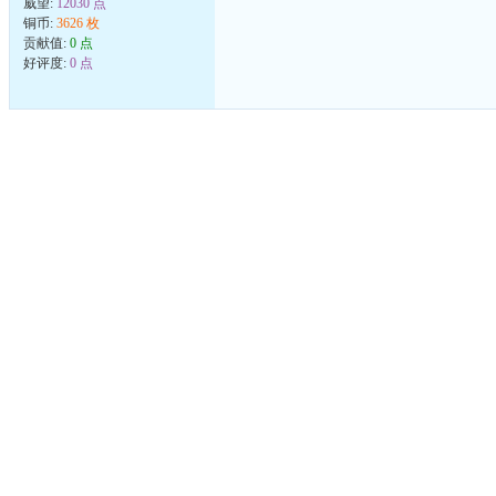
威望:
12030 点
铜币:
3626 枚
贡献值:
0 点
好评度:
0 点