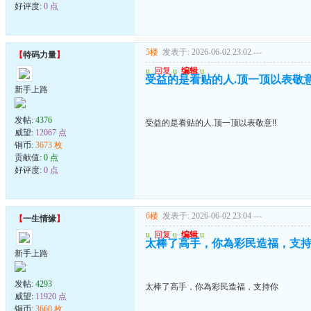
好评度:
0 点
5楼
发表于: 2026-06-02 23:02
---
【
特码力量
】
u
回复
u
编辑
u
受益的是看贴的人.顶一顶以表敬意
新手上路
发帖:
4376
受益的是看贴的人.顶一顶以表敬意!!
威望:
12067 点
铜币:
3673 枚
贡献值:
0 点
好评度:
0 点
6楼
发表于: 2026-06-02 23:04
---
【
一生情缘
】
u
回复
u
编辑
u
太棒了高手，你為彩民造福，支
新手上路
发帖:
4293
太棒了高手，你為彩民造福，支持你
威望:
11920 点
铜币:
3660 枚