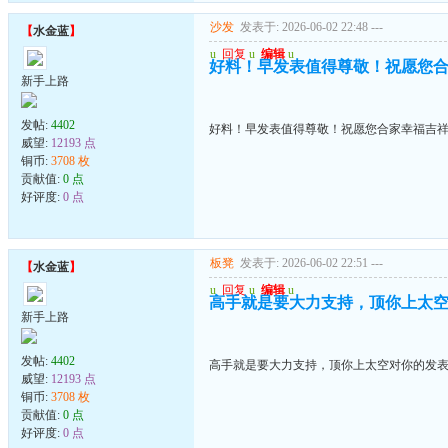
沙发
发表于: 2026-06-02 22:48
---
【
水金蓝
】
u
回复
u
编辑
u
好料！早发表值得尊敬！祝愿您
新手上路
发帖:
4402
好料！早发表值得尊敬！祝愿您合家幸福吉
威望:
12193 点
铜币:
3708 枚
贡献值:
0 点
好评度:
0 点
板凳
发表于: 2026-06-02 22:51
---
【
水金蓝
】
u
回复
u
编辑
u
高手就是要大力支持，顶你上太
新手上路
发帖:
4402
高手就是要大力支持，顶你上太空对你的发
威望:
12193 点
铜币:
3708 枚
贡献值:
0 点
好评度:
0 点