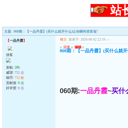
站
主题 : 060期：【一品丹霞】(买什么就开什么)让你瞬间变富翁!
楼主
发表于: 2026-06-02 22:19
---
【
一品丹霞
】
u
回复
u
编辑
u
060期：【一品丹霞】(买什么就开
侠客
发帖:
286
威望:
752 点
铜币:
752 枚
贡献值:
0 点
好评度:
0 点
060期:
一品丹霞
~
买什