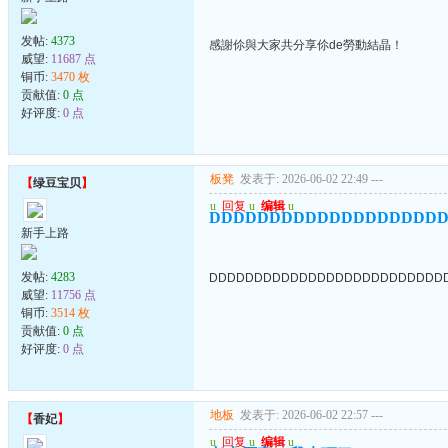
发帖:
4373
感謝伱與大家共分享伱de勞動結晶！
威望:
11687 点
铜币:
3470 枚
贡献值:
0 点
好评度:
0 点
板凳
发表于: 2026-06-02 22:49
---
【
绿豆宝贝
】
u
回复
u
编辑
u
DDDDDDDDDDDDDDDDDDD
新手上路
发帖:
4283
DDDDDDDDDDDDDDDDDDDDDDDDDD
威望:
11756 点
铜币:
3514 枚
贡献值:
0 点
好评度:
0 点
地板
发表于: 2026-06-02 22:57
---
【
香妃
】
u
回复
u
编辑
u