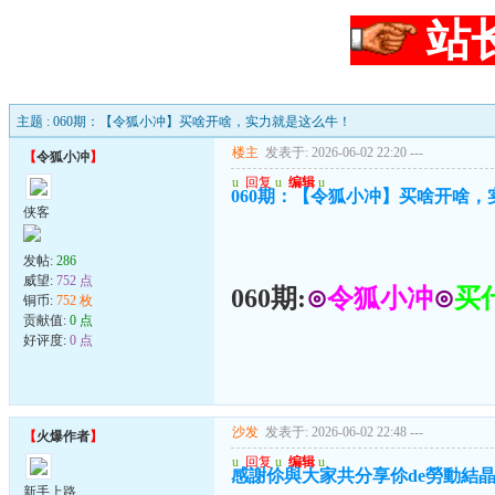
站
主题 : 060期：【令狐小冲】买啥开啥，实力就是这么牛！
楼主
发表于: 2026-06-02 22:20
---
【
令狐小冲
】
u
回复
u
编辑
u
060期：【令狐小冲】买啥开啥
侠客
发帖:
286
威望:
752 点
060期:
⊙
令狐小冲
⊙
买
铜币:
752 枚
贡献值:
0 点
好评度:
0 点
沙发
发表于: 2026-06-02 22:48
---
【
火爆作者
】
u
回复
u
编辑
u
感謝伱與大家共分享伱de勞動結
新手上路