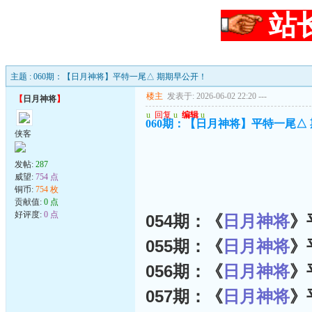
站
主题 : 060期：【日月神将】平特一尾△ 期期早公开！
楼主
发表于: 2026-06-02 22:20
---
【
日月神将
】
u
回复
u
编辑
u
060期：【日月神将】平特一尾△
侠客
发帖:
287
威望:
754 点
铜币:
754 枚
贡献值:
0 点
好评度:
0 点
054期：《
日月神将
》
055期：《
日月神将
》
056期：《
日月神将
》
057期：《
日月神将
》