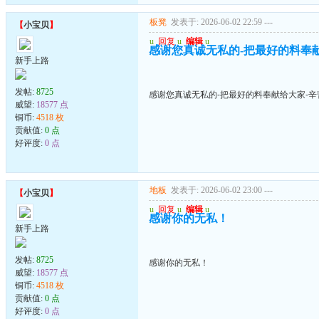
板凳
发表于: 2026-06-02 22:59
---
【
小宝贝
】
u
回复
u
编辑
u
感谢您真诚无私的-把最好的料奉
新手上路
发帖:
8725
感谢您真诚无私的-把最好的料奉献给大家-辛
威望:
18577 点
铜币:
4518 枚
贡献值:
0 点
好评度:
0 点
地板
发表于: 2026-06-02 23:00
---
【
小宝贝
】
u
回复
u
编辑
u
感谢你的无私！
新手上路
发帖:
8725
感谢你的无私！
威望:
18577 点
铜币:
4518 枚
贡献值:
0 点
好评度:
0 点