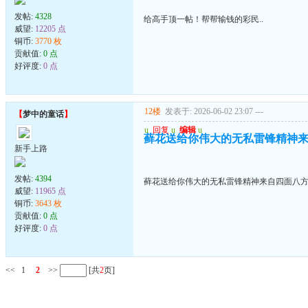
发帖:
4328
给高手顶一帖！帮帮输钱的彩民..
威望:
12205 点
铜币:
3770 枚
贡献值:
0 点
好评度:
0 点
12楼
发表于: 2026-06-02 23:07
---
【
梦中的童话
】
u
回复
u
编辑
u
藓花送给你伟大的无私雷锋精神来自
新手上路
发帖:
4394
藓花送给你伟大的无私雷锋精神来自四面八方的
威望:
11965 点
铜币:
3643 枚
贡献值:
0 点
好评度:
0 点
<<
1
2
>>
[共
2
页]