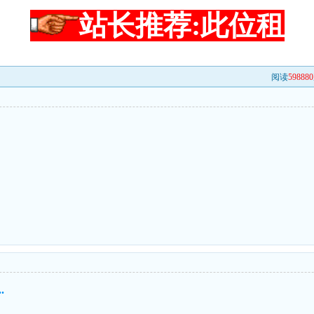
站长推荐:此位租
阅读
598880
.