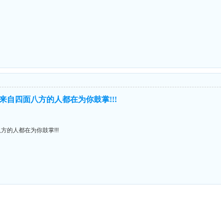
自四面八方的人都在为你鼓掌!!!
的人都在为你鼓掌!!!