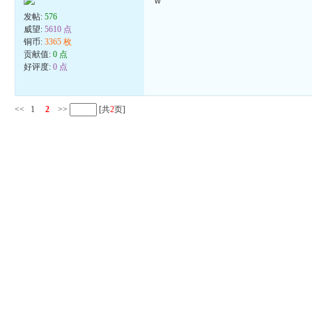
w
发帖:
576
威望:
5610 点
铜币:
3365 枚
贡献值:
0 点
好评度:
0 点
<<
1
2
>>
[共
2
页]