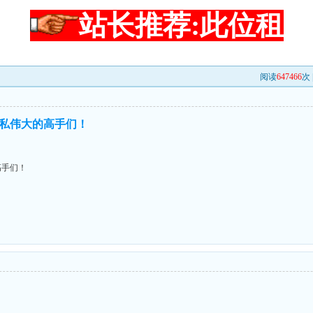
站长推荐:此位租
阅读
647466
次 
私伟大的高手们！
高手们！