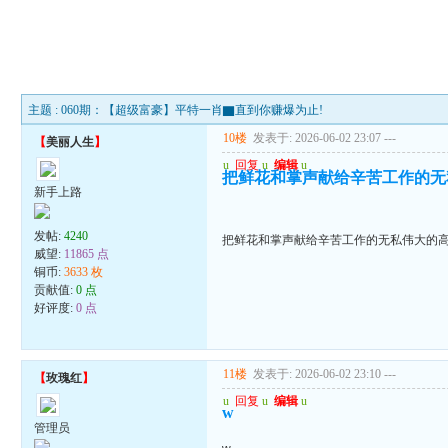
主题 : 060期：【超级富豪】平特一肖▇直到你赚爆为止!
10楼
发表于: 2026-06-02 23:07
---
【
美丽人生
】
u
回复
u
编辑
u
把鲜花和掌声献给辛苦工作的无
新手上路
发帖:
4240
把鲜花和掌声献给辛苦工作的无私伟大的
威望:
11865 点
铜币:
3633 枚
贡献值:
0 点
好评度:
0 点
11楼
发表于: 2026-06-02 23:10
---
【
玫瑰红
】
u
回复
u
编辑
u
w
管理员