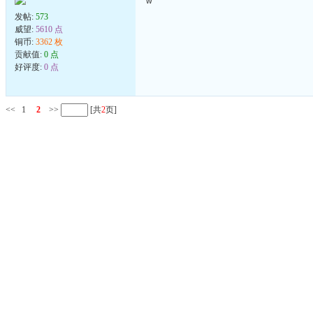
w
发帖:
573
威望:
5610 点
铜币:
3362 枚
贡献值:
0 点
好评度:
0 点
<<
1
2
>>
[共
2
页]