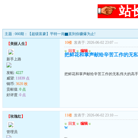
站
主题 : 060期：【超级富豪】平特一肖▇直到你赚爆为止!
10楼
发表于: 2026-06-02 23:07
---
【
美丽人生
】
u
回复
u
编辑
u
把鲜花和掌声献给辛苦工作的无
新手上路
发帖:
4227
把鲜花和掌声献给辛苦工作的无私伟大的高
威望:
11839 点
铜币:
3620 枚
贡献值:
0 点
好评度:
0 点
11楼
发表于: 2026-06-02 23:10
---
【
玫瑰红
】
u
回复
u
编辑
u
w
管理员