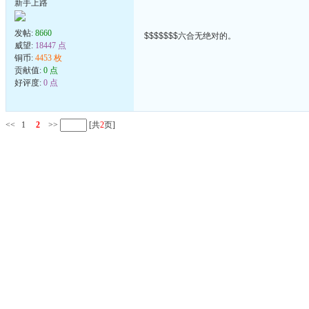
新手上路
发帖:
8660
$$$$$$$六合无绝对的。
威望:
18447 点
铜币:
4453 枚
贡献值:
0 点
好评度:
0 点
<<
1
2
>>
[共
2
页]