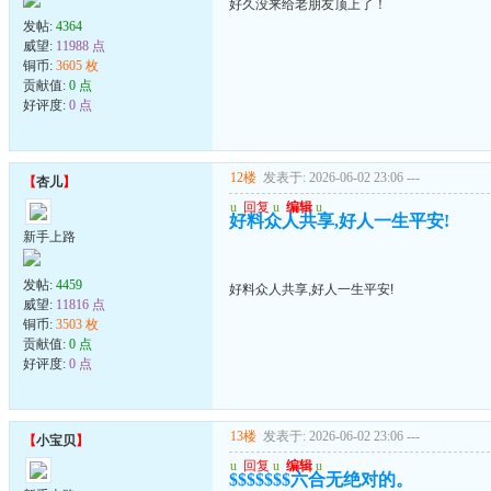
好久没来给老朋友顶上了！
发帖:
4364
威望:
11988 点
铜币:
3605 枚
贡献值:
0 点
好评度:
0 点
12楼
发表于: 2026-06-02 23:06
---
【
杏儿
】
u
回复
u
编辑
u
好料众人共享,好人一生平安!
新手上路
发帖:
4459
好料众人共享,好人一生平安!
威望:
11816 点
铜币:
3503 枚
贡献值:
0 点
好评度:
0 点
13楼
发表于: 2026-06-02 23:06
---
【
小宝贝
】
u
回复
u
编辑
u
$$$$$$$六合无绝对的。