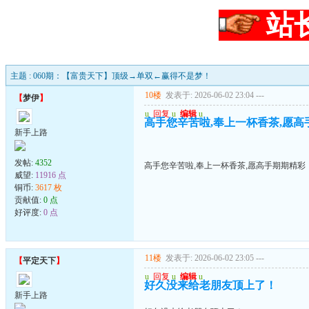
站
主题 : 060期：【富贵天下】顶级→单双←赢得不是梦！
10楼
发表于: 2026-06-02 23:04
---
【
梦伊
】
u
回复
u
编辑
u
高手您辛苦啦,奉上一杯香茶,愿高
新手上路
发帖:
4352
高手您辛苦啦,奉上一杯香茶,愿高手期期精彩
威望:
11916 点
铜币:
3617 枚
贡献值:
0 点
好评度:
0 点
11楼
发表于: 2026-06-02 23:05
---
【
平定天下
】
u
回复
u
编辑
u
好久没来给老朋友顶上了！
新手上路