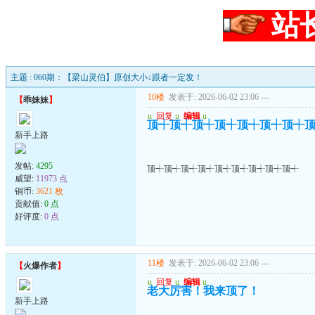
站
主题 : 060期：【梁山灵伯】原创大小↓跟者一定发！
10楼
发表于: 2026-06-02 23:06
---
【
乖妹妹
】
u
回复
u
编辑
u
顶┽顶┽顶┽顶┽顶┽顶┽顶┽
新手上路
发帖:
4295
顶┽顶┽顶┽顶┽顶┽顶┽顶┽顶┽顶┽
威望:
11973 点
铜币:
3621 枚
贡献值:
0 点
好评度:
0 点
11楼
发表于: 2026-06-02 23:06
---
【
火爆作者
】
u
回复
u
编辑
u
老大厉害！我来顶了！
新手上路