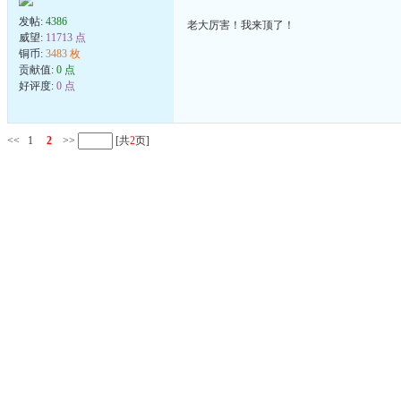
发帖:
4386
老大厉害！我来顶了！
威望:
11713 点
铜币:
3483 枚
贡献值:
0 点
好评度:
0 点
<<
1
2
>>
[共
2
页]