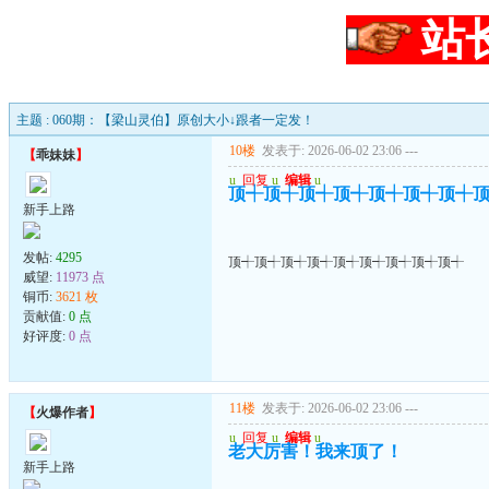
站
主题 : 060期：【梁山灵伯】原创大小↓跟者一定发！
10楼
发表于: 2026-06-02 23:06
---
【
乖妹妹
】
u
回复
u
编辑
u
顶┽顶┽顶┽顶┽顶┽顶┽顶┽
新手上路
发帖:
4295
顶┽顶┽顶┽顶┽顶┽顶┽顶┽顶┽顶┽
威望:
11973 点
铜币:
3621 枚
贡献值:
0 点
好评度:
0 点
11楼
发表于: 2026-06-02 23:06
---
【
火爆作者
】
u
回复
u
编辑
u
老大厉害！我来顶了！
新手上路