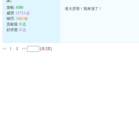
发帖:
4386
老大厉害！我来顶了！
威望:
11713 点
铜币:
3483 枚
贡献值:
0 点
好评度:
0 点
<<
1
2
>>
[共
2
页]