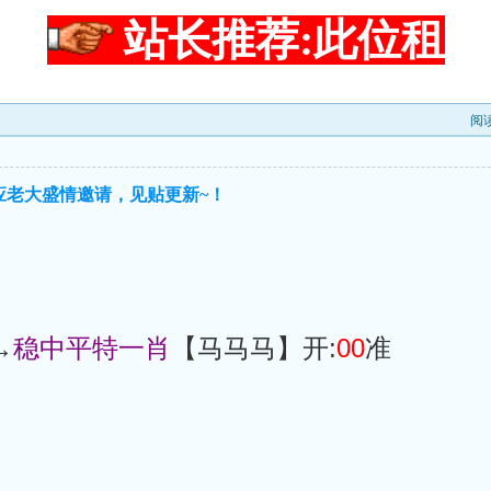
站长推荐:此位租
阅
应老大盛情邀请，见贴更新~！
→
稳中平特一肖
【马马马】开:
00
准