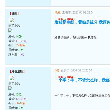
地板
发表于: 2026-06-02 22:54
---
【
谷雨
】
u
回复
u
编辑
u
发贴是奉献，看贴是缘分 我顶
新手上路
发帖:
4459
发贴是奉献，看贴是缘分 我顶你
威望:
11932 点
铜币:
3589 枚
贡献值:
0 点
好评度:
0 点
4楼
发表于: 2026-06-02 22:54
---
【
月色清幽
】
u
回复
u
编辑
u
一个字：牛，不管怎么样，我都
新手上路
发帖:
4342
一个字：牛，不管怎么样，我都永远跟定
威望:
12039 点
铜币:
3670 枚
贡献值:
0 点