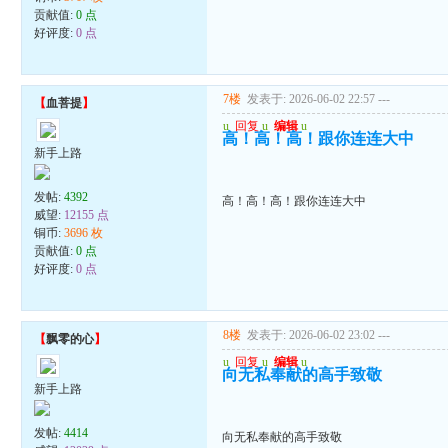
贡献值:
0 点
好评度:
0 点
7楼
发表于: 2026-06-02 22:57
---
【
血菩提
】
u
回复
u
编辑
u
高！高！高！跟你连连大中
新手上路
发帖:
4392
高！高！高！跟你连连大中
威望:
12155 点
铜币:
3696 枚
贡献值:
0 点
好评度:
0 点
8楼
发表于: 2026-06-02 23:02
---
【
飘零的心
】
u
回复
u
编辑
u
向无私奉献的高手致敬
新手上路
发帖:
4414
向无私奉献的高手致敬