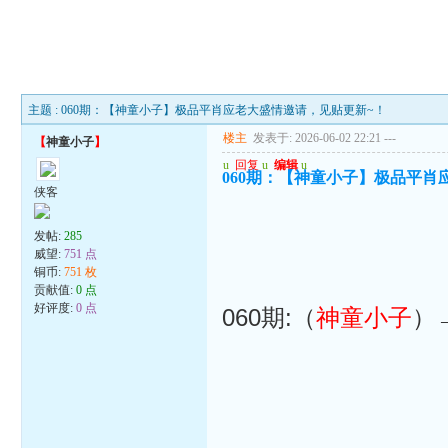
主题 : 060期：【神童小子】极品平肖应老大盛情邀请，见贴更新~！
楼主
发表于: 2026-06-02 22:21
---
【
神童小子
】
u
回复
u
编辑
u
060期：【神童小子】极品平肖
侠客
发帖:
285
威望:
751 点
铜币:
751 枚
贡献值:
0 点
好评度:
0 点
060期:（
神童小子
）