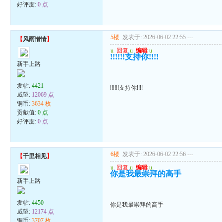
好评度:
0 点
5楼
发表于: 2026-06-02 22:55
---
【
风雨惜情
】
u
回复
u
编辑
u
!!!!!!支持你!!!!
新手上路
发帖:
4421
!!!!!!支持你!!!!
威望:
12069 点
铜币:
3634 枚
贡献值:
0 点
好评度:
0 点
6楼
发表于: 2026-06-02 22:56
---
【
千里相见
】
u
回复
u
编辑
u
你是我最崇拜的高手
新手上路
发帖:
4450
你是我最崇拜的高手
威望:
12174 点
铜币:
3707 枚