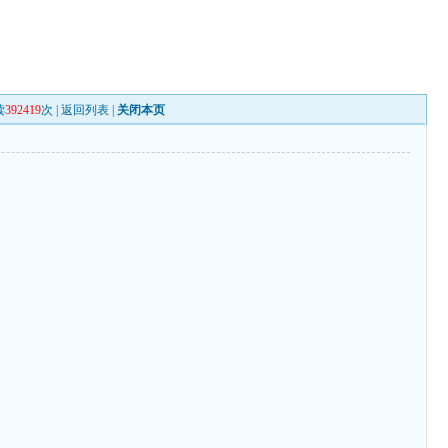
读
392419
次 |
返回列表
|
关闭本页