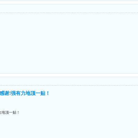
感谢!强有力地顶一贴！
力地顶一贴！