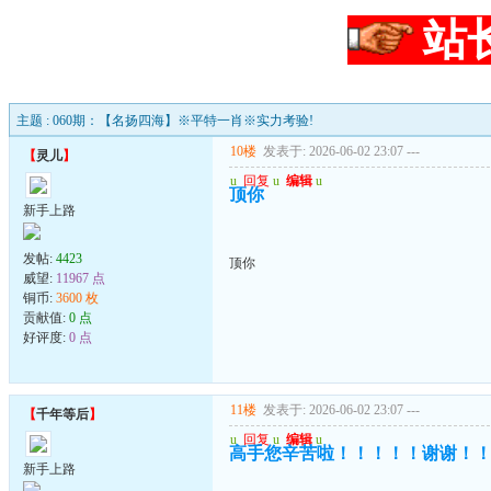
站
主题 : 060期：【名扬四海】※平特一肖※实力考验!
10楼
发表于: 2026-06-02 23:07
---
【
灵儿
】
u
回复
u
编辑
u
顶你
新手上路
发帖:
4423
顶你
威望:
11967 点
铜币:
3600 枚
贡献值:
0 点
好评度:
0 点
11楼
发表于: 2026-06-02 23:07
---
【
千年等后
】
u
回复
u
编辑
u
高手您辛苦啦！！！！！谢谢！
新手上路