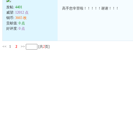
发帖:
4401
高手您辛苦啦！！！！！谢谢！！！
威望:
12012 点
铜币:
3665 枚
贡献值:
0 点
好评度:
0 点
<<
1
2
>>
[共
2
页]