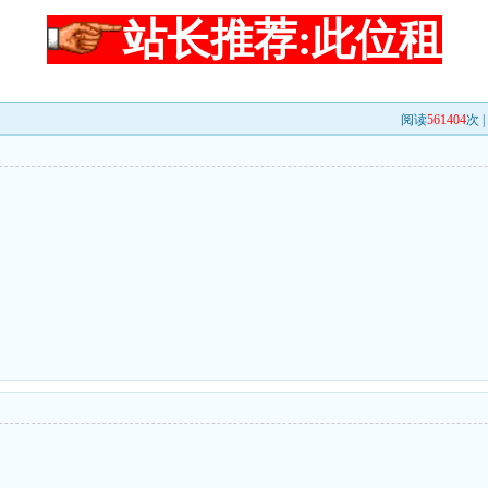
站长推荐:此位租
阅读
561404
次 