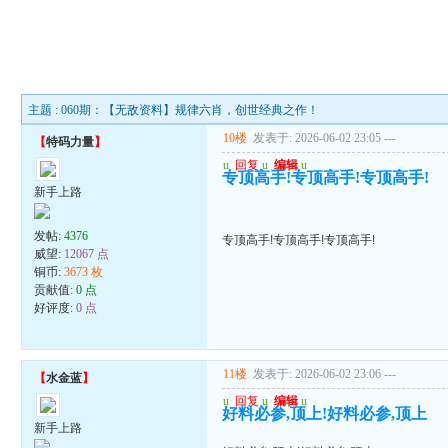
主题 : 060期：【无敌资料】规律六肖，创世经典之作！
10楼
发表于: 2026-06-02 23:05
---
【
特码力量
】
u
回复
u
编辑
u
专顶高手!专顶高手!专顶高手!
新手上路
发帖:
4376
专顶高手!专顶高手!专顶高手!
威望:
12067 点
铜币:
3673 枚
贡献值:
0 点
好评度:
0 点
11楼
发表于: 2026-06-02 23:06
---
【
水金蓝
】
u
回复
u
编辑
u
好料必参,顶上!好料必参,顶上
新手上路