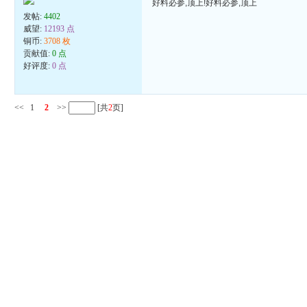
好料必参,顶上!好料必参,顶上
发帖:
4402
威望:
12193 点
铜币:
3708 枚
贡献值:
0 点
好评度:
0 点
<<
1
2
>>
[共
2
页]