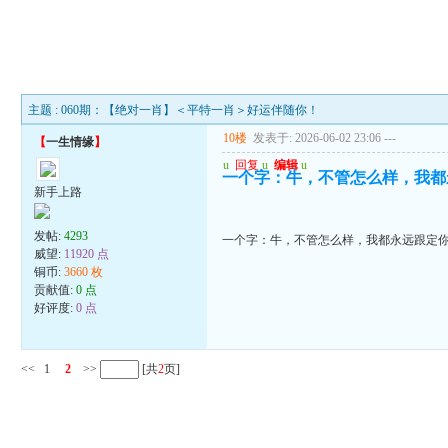
主题 : 060期：【绝对一肖】＜平特一肖＞好运伴随你！
10楼
发表于: 2026-06-02 23:06
---
【
一生情缘
】
u
回复
u
编辑
u
一个字：牛，不管怎么样，我都
新手上路
发帖:
4293
一个字：牛，不管怎么样，我都永远跟定
威望:
11920 点
铜币:
3660 枚
贡献值:
0 点
好评度:
0 点
<<
1
2
>>
[共
2
页]