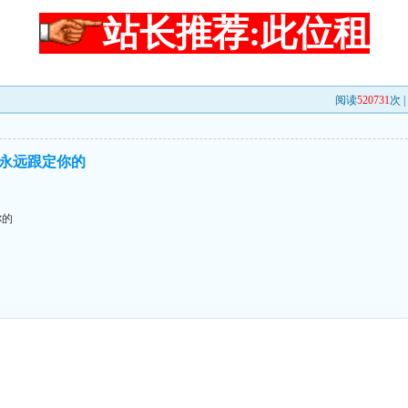
站长推荐:此位租
阅读
520731
次 
永远跟定你的
你的