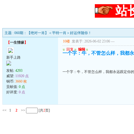
站
主题 : 060期：【绝对一肖】＜平特一肖＞好运伴随你！
10楼
发表于: 2026-06-02 23:06
---
【
一生情缘
】
u
回复
u
编辑
u
一个字：牛，不管怎么样，我都
新手上路
发帖:
4293
一个字：牛，不管怎么样，我都永远跟定你
威望:
11920 点
铜币:
3660 枚
贡献值:
0 点
好评度:
0 点
<<
1
2
>>
[共
2
页]