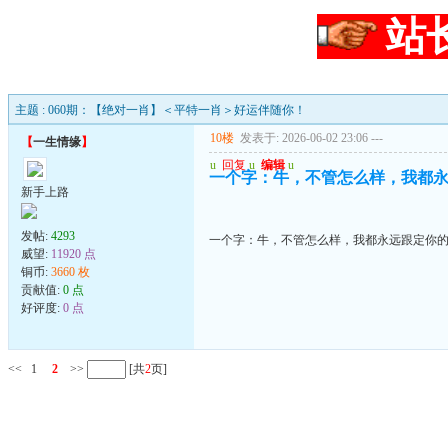
站
主题 : 060期：【绝对一肖】＜平特一肖＞好运伴随你！
10楼
发表于: 2026-06-02 23:06
---
【
一生情缘
】
u
回复
u
编辑
u
一个字：牛，不管怎么样，我都
新手上路
发帖:
4293
一个字：牛，不管怎么样，我都永远跟定你
威望:
11920 点
铜币:
3660 枚
贡献值:
0 点
好评度:
0 点
<<
1
2
>>
[共
2
页]