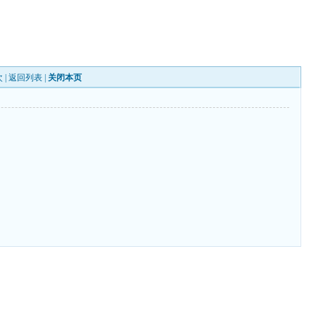
 |
返回列表
|
关闭本页