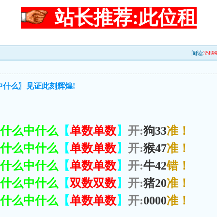
站长推荐:此位租
阅读
3589
中什么〗见证此刻辉煌!
买什么中什么
【
单数单数
】
开:
狗33
准！
买什么中什么
【
单数单数
】
开:
猴47
准！
买什么中什么
【
单数单数
】
开:
牛42
错！
买什么中什么
【
双数双数
】
开:
猪20
准！
买什么中什么
【
单数单数
】
开:
0000
准！