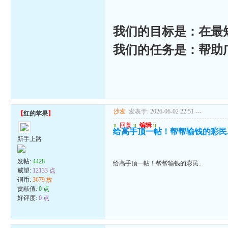
我们的目标是：在最
我们的任务是：帮助
沙发
发表于: 2026-06-02 22:51
---
【
红的苹果
】
u
回复
u
编辑
u
给高手顶一帖！帮帮输钱的彩民.
新手上路
发帖:
4428
给高手顶一帖！帮帮输钱的彩民..
威望:
12133 点
铜币:
3679 枚
贡献值:
0 点
好评度:
0 点