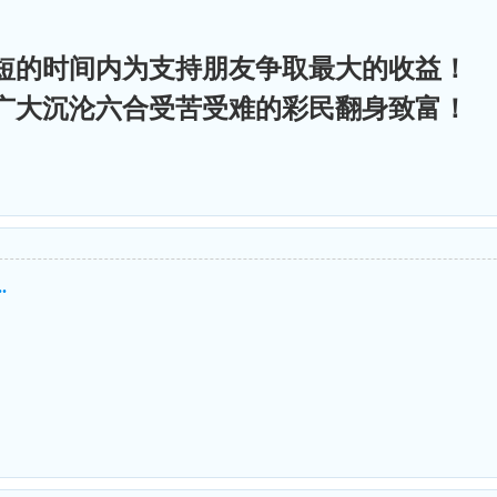
短的时间内为支持朋友争取最大的收益！
广大沉沦六合受苦受难的彩民翻身致富！
.