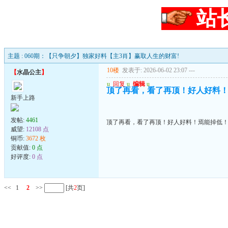
站
主题 : 060期：【只争朝夕】独家好料【主3肖】赢取人生的财富!
10楼
发表于: 2026-06-02 23:07
---
【
水晶公主
】
u
回复
u
编辑
u
顶了再看，看了再顶！好人好料
新手上路
发帖:
4461
顶了再看，看了再顶！好人好料！焉能掉低
威望:
12108 点
铜币:
3672 枚
贡献值:
0 点
好评度:
0 点
<<
1
2
>>
[共
2
页]