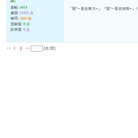
发帖:
4414
『我"一直在努力>.』『我"一直在珍惜>.』!
威望:
11931 点
铜币:
3600 枚
贡献值:
0 点
好评度:
0 点
<<
1
2
>>
[共
2
页]