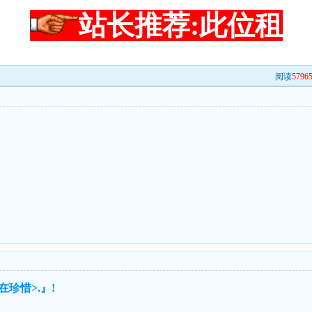
站长推荐:此位租
阅读
5796
珍惜>.』!