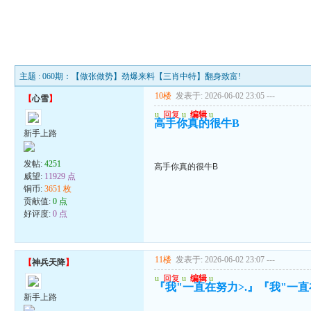
主题 : 060期：【做张做势】劲爆来料【三肖中特】翻身致富!
10楼
发表于: 2026-06-02 23:05
---
【
心雪
】
u
回复
u
编辑
u
高手你真的很牛B
新手上路
发帖:
4251
高手你真的很牛B
威望:
11929 点
铜币:
3651 枚
贡献值:
0 点
好评度:
0 点
11楼
发表于: 2026-06-02 23:07
---
【
神兵天降
】
u
回复
u
编辑
u
『我"一直在努力>.』『我"一直在
新手上路