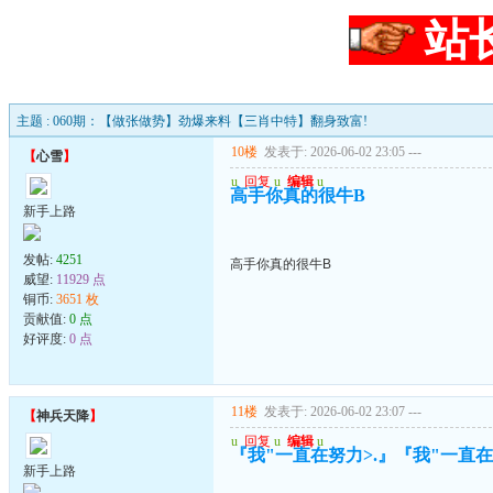
站
主题 : 060期：【做张做势】劲爆来料【三肖中特】翻身致富!
10楼
发表于: 2026-06-02 23:05
---
【
心雪
】
u
回复
u
编辑
u
高手你真的很牛B
新手上路
发帖:
4251
高手你真的很牛B
威望:
11929 点
铜币:
3651 枚
贡献值:
0 点
好评度:
0 点
11楼
发表于: 2026-06-02 23:07
---
【
神兵天降
】
u
回复
u
编辑
u
『我"一直在努力>.』『我"一直在珍
新手上路