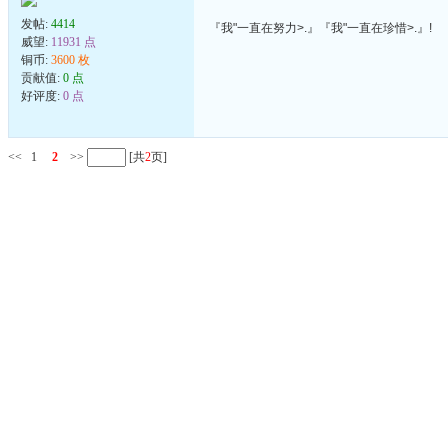
发帖:
4414
『我"一直在努力>.』『我"一直在珍惜>.』!
威望:
11931 点
铜币:
3600 枚
贡献值:
0 点
好评度:
0 点
<<
1
2
>>
[共
2
页]