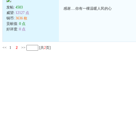
发帖:
4503
感谢.....你有一棵温暖人民的心
威望:
12127 点
铜币:
3636 枚
贡献值:
0 点
好评度:
0 点
<<
1
2
>>
[共
2
页]