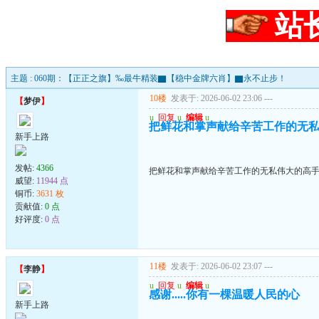
站
主题 : 060期：【正正之旗】‰最牛精装▇【稳中金牌六肖】▇永不止步！
10楼
发表于: 2026-06-02 23:06
---
【
梦伊
】
u
回复
u
编辑
u
把鲜花和掌声献给辛苦工作的无
新手上路
发帖:
4366
把鲜花和掌声献给辛苦工作的无私伟大的高
威望:
11944 点
铜币:
3631 枚
贡献值:
0 点
好评度:
0 点
11楼
发表于: 2026-06-02 23:07
---
【
李静
】
u
回复
u
编辑
u
感谢.....你有一棵温暖人民的心
新手上路