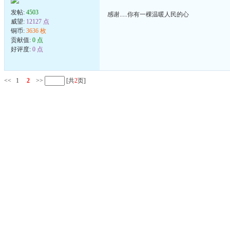
发帖:
4503
感谢.....你有一棵温暖人民的心
威望:
12127 点
铜币:
3636 枚
贡献值:
0 点
好评度:
0 点
<<
1
2
>>
[共
2
页]