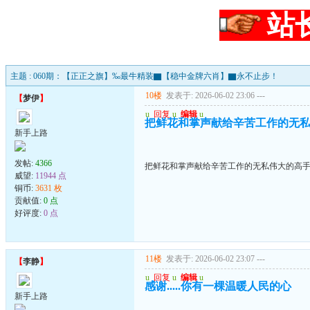
站
主题 : 060期：【正正之旗】‰最牛精装▇【稳中金牌六肖】▇永不止步！
10楼
发表于: 2026-06-02 23:06
---
【
梦伊
】
u
回复
u
编辑
u
把鲜花和掌声献给辛苦工作的无
新手上路
发帖:
4366
把鲜花和掌声献给辛苦工作的无私伟大的高
威望:
11944 点
铜币:
3631 枚
贡献值:
0 点
好评度:
0 点
11楼
发表于: 2026-06-02 23:07
---
【
李静
】
u
回复
u
编辑
u
感谢.....你有一棵温暖人民的心
新手上路