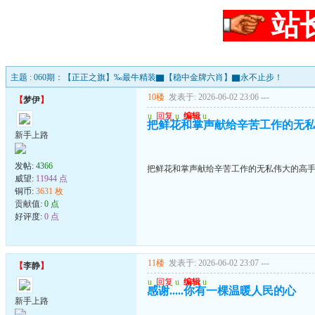
站
主题 : 060期：【正正之旗】‰最牛精装▇【稳中金牌六肖】▇永不止步！
10楼
发表于: 2026-06-02 23:06
---
【
梦伊
】
u
回复
u
编辑
u
把鲜花和掌声献给辛苦工作的无
新手上路
发帖:
4366
把鲜花和掌声献给辛苦工作的无私伟大的高
威望:
11944 点
铜币:
3631 枚
贡献值:
0 点
好评度:
0 点
11楼
发表于: 2026-06-02 23:07
---
【
李静
】
u
回复
u
编辑
u
感谢.....你有一棵温暖人民的心
新手上路