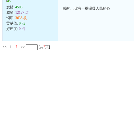
发帖:
4503
感谢.....你有一棵温暖人民的心
威望:
12127 点
铜币:
3636 枚
贡献值:
0 点
好评度:
0 点
<<
1
2
>>
[共
2
页]